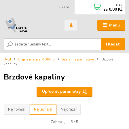
0
ks
CZK
za
0,00 Kč
Menu
Hledat
Úvod
Oleje a maziva MORRIS
Veteráni a parní stroje
Brzdové
kapaliny
Brzdové kapaliny
Upřesnit parametry
Nejnovější
Nejlevnější
Nejdražší
Zobrazuji 1-5 z 5