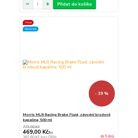
Přidat do košíku
Akce
Novinka
- 39 %
Morris MLR Racing Brake Fluid, závodní brzdová
kapalina, 500 ml
773,00 Kč
469,00 Kč
/
ks
do 5 dnů
387,60 Kč
bez DPH