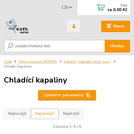
0
ks
CZK
za
0,00 Kč
Menu
Hledat
Úvod
Oleje a maziva MORRIS
Dodávky, nákladní auta, busy
Chladící kapaliny
Chladící kapaliny
Upřesnit parametry
Nejnovější
Nejlevnější
Nejdražší
Zobrazuji 1-8 z 8