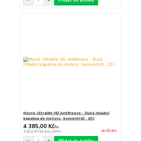
Přidat do košíku
Morris Ultralife HD Antifreeze - žlutá chladicí
kapalina do motoru , koncentrát , 20 l
4 385,00 Kč
/
ks
do 60 dní
3 623,97 Kč
bez DPH
Přidat do košíku