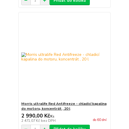
Přidat do košíku
Morris ultralife Red Antifreeze - chladicí kapalina
do motoru, koncentrát , 20 l
2 990,00 Kč
/
Ks
do 60 dní
2 471,07 Kč
bez DPH