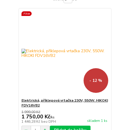
Akce
- 12 %
Elektrická, příklepová vrtačka 230V, 550W. HIKOKI
FDV16VB2
1 999,00 Kč
1 750,00 Kč
/
ks
skladem 1 ks
1 446,28 Kč
bez DPH