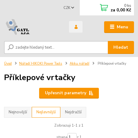
0
ks
CZK
za
0,00 Kč
Menu
Hledat
Úvod
Nářadí HIKOKI Power Tools
Akku nářadí
Příklepové vrtačky
Příklepové vrtačky
Upřesnit parametry
Nejnovější
Nejlevnější
Nejdražší
Zobrazuji 1-1 z 1
strana
z 1