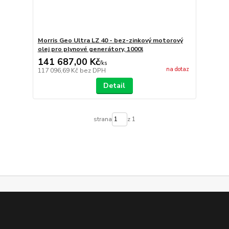
Morris Geo Ultra LZ 40 - bez-zinkový motorový
olej pro plynové generátory, 1000l
141 687,00 Kč
/
ks
na dotaz
117 096,69 Kč
bez DPH
Detail
strana
z 1