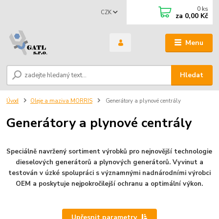
0
ks
CZK
za
0,00 Kč
Menu
Hledat
Úvod
Oleje a maziva MORRIS
Generátory a plynové centrály
Generátory a plynové centrály
Speciálně navržený sortiment výrobků pro nejnovější technologie
dieselových generátorů a plynových generátorů. Vyvinut a
testován v úzké spolupráci s významnými nadnárodními výrobci
OEM a poskytuje nejpokročilejší ochranu a optimální výkon.
Upřesnit parametry