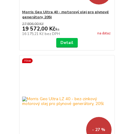
Morris Geo Ultra 40 - motorový olej pro plynové
generátory, 205l
27 806,00 Kč
19 572,00 Kč
/
ks
na dotaz
16 175,21 Kč
bez DPH
Detail
Akce
- 27 %