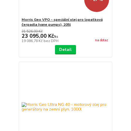
Morris Geo VPO - speciální olej pro lopatková
čerpadla (vane pumps), 205l
31 526,00 Kč
23 095,00 Kč
/
ks
na dotaz
19 086,78 Kč
bez DPH
Detail