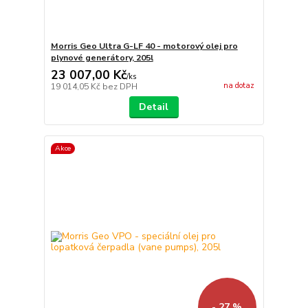
Morris Geo Ultra G-LF 40 - motorový olej pro
plynové generátory, 205l
23 007,00 Kč
/
ks
na dotaz
19 014,05 Kč
bez DPH
Detail
Akce
- 27 %