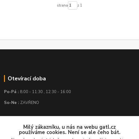
strana
z 1
Otevírací doba
Po-Pá :
8:00 - 11:30 , 12:30 - 16:00
So-Ne :
ZAVŘENO
Kontakt
Milý zákazníku, u nás na webu gatl.cz
používáme cookies. Není se ale čeho bát.
GATL s.r.o.