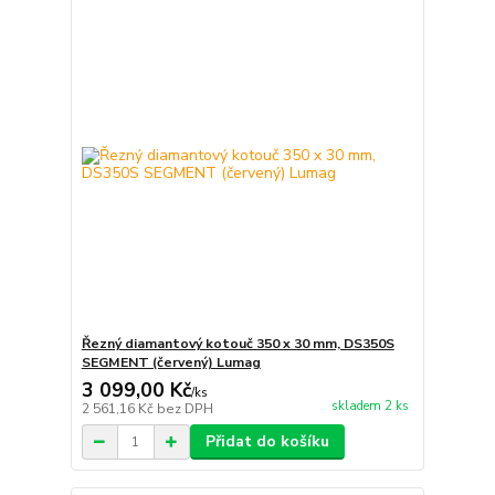
Řezný diamantový kotouč 350 x 30 mm, DS350S
SEGMENT (červený) Lumag
3 099,00 Kč
/
ks
skladem 2 ks
2 561,16 Kč
bez DPH
Přidat do košíku