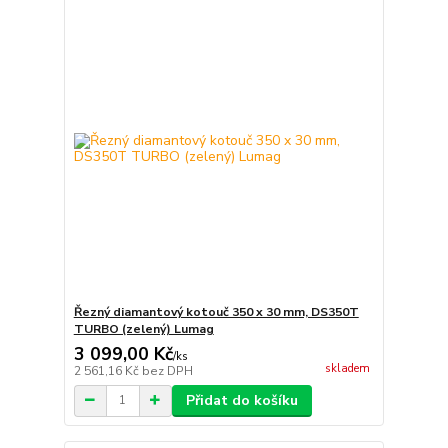
Řezný diamantový kotouč 350 x 30 mm, DS350T
TURBO (zelený) Lumag
3 099,00 Kč
/
ks
skladem
2 561,16 Kč
bez DPH
Přidat do košíku