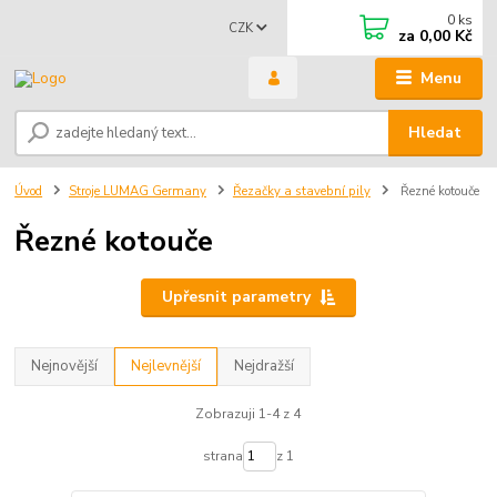
0
ks
CZK
za
0,00 Kč
Menu
Hledat
Úvod
Stroje LUMAG Germany
Řezačky a stavební pily
Řezné kotouče
Řezné kotouče
Upřesnit parametry
Nejnovější
Nejlevnější
Nejdražší
Zobrazuji 1-4 z 4
strana
z 1