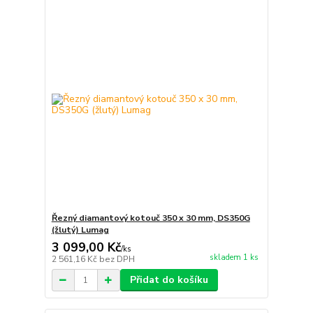
Řezný diamantový kotouč 350 x 30 mm, DS350G
(žlutý) Lumag
3 099,00 Kč
/
ks
skladem 1 ks
2 561,16 Kč
bez DPH
Přidat do košíku