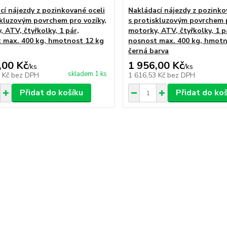
cí nájezdy z pozinkované oceli
Nakládací nájezdy z pozinko
skluzovým povrchem pro vozíky,
s protiskluzovým povrchem p
 ATV, čtyřkolky, 1 pár,
motorky, ATV, čtyřkolky, 1 p
 max. 400 kg, hmotnost 12 kg
nosnost max. 400 kg, hmotn
černá barva
,00 Kč
1 956,00 Kč
/
ks
/
ks
skladem 1 ks
3 Kč
bez DPH
1 616,53 Kč
bez DPH
Přidat do košíku
Přidat do ko