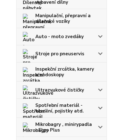
vybavení dílny
Manipulační, přepravní a
dílenské vozíky
Auto - moto zvedáky
Stroje pro pneuservis
Inspekční zrcátka, kamery
a endoskopy
Ultrazvukové čističky
Spotřební materiál -
těsnění, pojistky atd.
Mikrobagry , minirypadla
- Elgo Plus