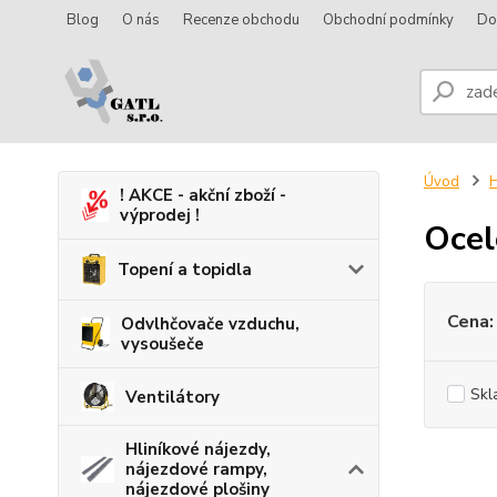
Blog
O nás
Recenze obchodu
Obchodní podmínky
Do
Úvod
H
! AKCE - akční zboží -
výprodej !
Ocel
Topení a topidla
Cena:
Odvlhčovače vzduchu,
vysoušeče
Skl
Ventilátory
Hliníkové nájezdy,
nájezdové rampy,
nájezdové plošiny