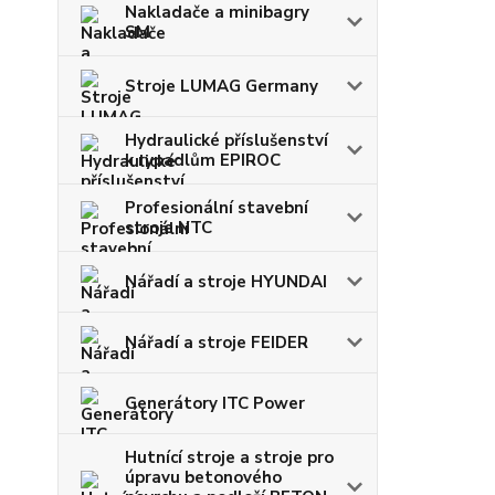
Nakladače a minibagry
SM
Stroje LUMAG Germany
Hydraulické příslušenství
k rypadlům EPIROC
Profesionální stavební
stroje NTC
Nářadí a stroje HYUNDAI
Nářadí a stroje FEIDER
Generátory ITC Power
Hutnící stroje a stroje pro
úpravu betonového