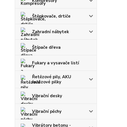
Kompresory
Štěpkovače, drtiče
Zahradní nábytek
Štípače dřeva
Fukary a vysavače listí
Řetězové pily, AKU
řetězové pilky
Vibrační desky
Vibrační pěchy
Vibrátory betonu -