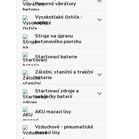
Ponorné vibrátory
Vysokotlaké čističe -
vapky
Stroje na úpravu
betonového povrchu
Startovací baterie
Záložní, staniční a trakční
baterie
Startovací zdroje a
nabíječky baterií
AKU mazací lisy
Vzduchové - pneumatické
mazací lisy