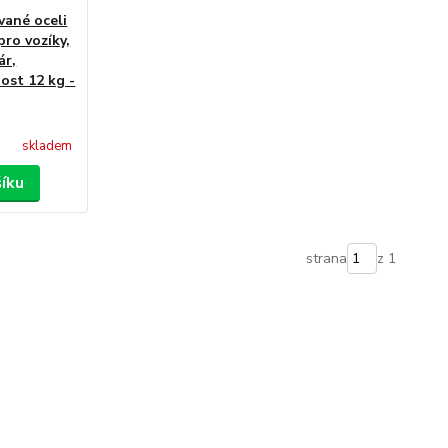
vané oceli
ro vozíky,
ár,
ost 12 kg -
skladem
šíku
strana
z 1