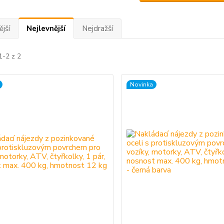
jší
Nejlevnější
Nejdražší
1-2 z 2
Novinka