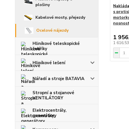
plošiny
Nakláda
s proti
Kabelové mosty, přejezdy
motorky,
nosnost
Ocelové nájezdy
1 956
1 616,5
Hliníkové teleskopické
žebříky
Hliníkové lešení
Nářadí a stroje BATAVIA
Stropní a stojanové
VENTILÁTORY
Elektrocentrály,
generátory