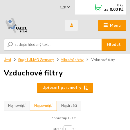
0
ks
CZK
za
0,00 Kč
Menu
Hledat
Úvod
Stroje LUMAG Germany
Vibrační pěchy
Vzduchové filtry
Vzduchové filtry
Upřesnit parametry
Nejnovější
Nejlevnější
Nejdražší
Zobrazuji 1-3 z 3
strana
z 1