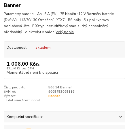
Banner
Parametry baterie : Ah : 6 A (EN) : 75 Napětí : 12 V Rozměry baterie
(DxŠxV) : 113/70/130 Označení : YTX7L-BS póly : 5 + pól : vpravo
podlahová lišta : B00 typ: bezúdržbový stav: suchý, nenaplněný,
přednabitý - elektrolyt v balení
celý popis
Dostupnost
skladem
1 006,00 Kč
/
Ks
831,40 Kč
bez DPH
Momentálně není k dispozici
Číslo produktu:
506 14 Banner
EAN kód:
9005753065116
Výrobce:
Banner
Hlídat cenu / dostupnost
Kompletní specifikace