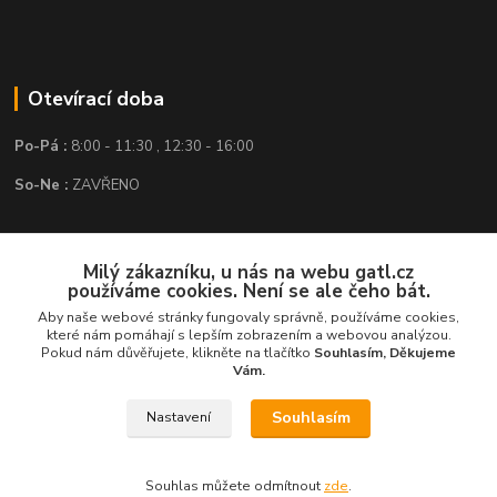
Otevírací doba
Po-Pá :
8:00 - 11:30 , 12:30 - 16:00
So-Ne :
ZAVŘENO
Kontakt
Milý zákazníku, u nás na webu gatl.cz
používáme cookies. Není se ale čeho bát.
GATL s.r.o.
Aby naše webové stránky fungovaly správně, používáme cookies,
které nám pomáhají s lepším zobrazením a webovou analýzou.
obchod@gatl.cz
,
info@gatl.cz
Pokud nám důvěřujete, klikněte na tlačítko
Souhlasím, Děkujeme
Vám.
Tel: +420 605 840 286
Souhlasím
Nastavení
Souhlas můžete odmítnout
zde
.