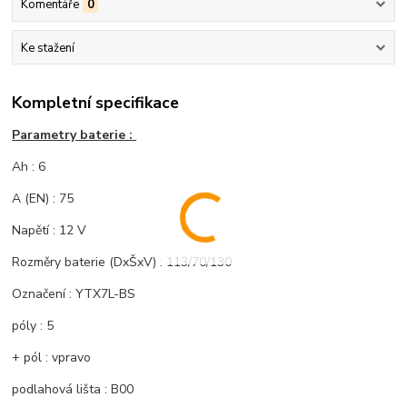
Komentáře
0
Ke stažení
Kompletní specifikace
Parametry baterie :
Ah : 6
A (EN) : 75
Napětí : 12 V
Rozměry baterie (DxŠxV) : 113/70/130
Označení : YTX7L-BS
póly : 5
+ pól : vpravo
podlahová lišta : B00