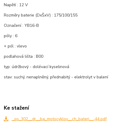
Napětí : 12 V
Rozměry baterie (DxŠxV) : 175/100/155
Označení : YB16-B
póly : 6
+ pól : vlevo
podlahová lišta : B00
typ: údržbový - dolévací kyselinová
stav: suchý, nenaplněný, přednabitý - elektrolyt v balení
Ke stažení
_ps_302__dr__ba_motocyklov__ch_bateri__-44.pdf