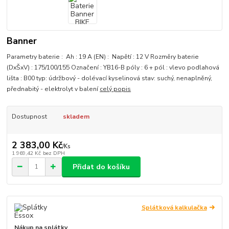
Banner
Parametry baterie : Ah : 19 A (EN) : Napětí : 12 V Rozměry baterie
(DxŠxV) : 175/100/155 Označení : YB16-B póly : 6 + pól : vlevo podlahová
lišta : B00 typ: údržbový - dolévací kyselinová stav: suchý, nenaplněný,
přednabitý - elektrolyt v balení
celý popis
Dostupnost
skladem
2 383,00 Kč
/
Ks
1 969,42 Kč
bez DPH
Přidat do košíku
Splátková kalkulačka
Nákup na splátky