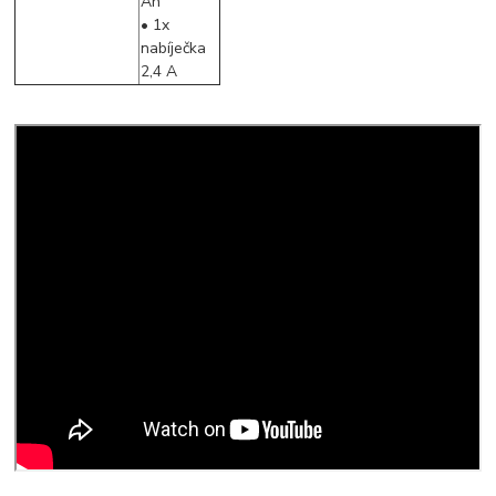
Ah
• 1x
nabíječka
2,4 A