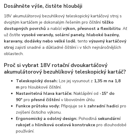
Dosáhněte výše, čistěte hlouběji
18V akumulátorový bezuhlíkový teleskopický kartáčový stroj s
dvojitým kartáčem je dokonalým řešením pro čištění
těžko
dostupných povrchů
a nabízí
výkon, přesnost a flexibilitu
. Ať
už čistíte
vysoké verandy, solární panely, hluboké bazény,
karavany, dodávky nebo velké lodě
, tento
výsuvný kartáčový
stroj
zajistí snadné a důkladné čištění i v těch nejnáročnějších
oblastech.
Proč si vybrat 18V rotační dvoukartáčový
akumulátorový bezuhlíkový teleskopický kartáč?
Teleskopický dosah:
Lze jej vysunout z
1,35 m na 1,8
m
pro hloubkové čištění.
Nastavitelná hlava kartáče:
Naklápění od
-15° do
90°
pro
přesné čištění
v libovolném úhlu.
Funkce průtoku vody:
Připojuje se k
zahradní hadici
pro
zvýšení čisticího výkonu.
Ergonomický a odolný design:
Pohodlná
sekundární
rukojeť
a
hliníková ocelová konstrukce
pro dlouhodobé
používání.