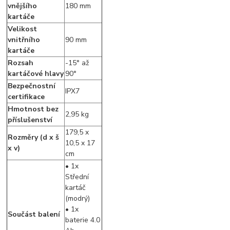
vnějšího
180 mm
kartáče
Velikost
vnitřního
90 mm
kartáče
Rozsah
-15° až
kartáčové hlavy
90°
Bezpečnostní
IPX7
certifikace
Hmotnost bez
2,95 kg
příslušenství
179,5 x
Rozměry (d x š
10,5 x 17
x v)
cm
• 1x
Střední
kartáč
(modrý)
• 1x
Součást balení
baterie 4.0