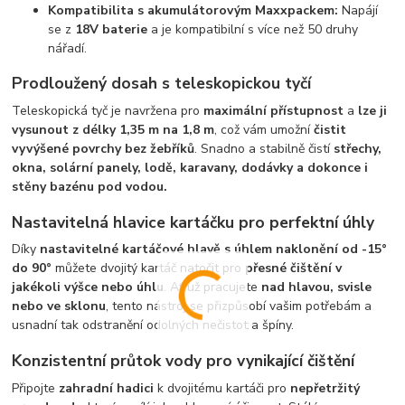
Kompatibilita s akumulátorovým Maxxpackem:
Napájí
se z
18V baterie
a je kompatibilní s více než 50 druhy
nářadí.
Prodloužený dosah s teleskopickou tyčí
Teleskopická tyč je navržena pro
maximální přístupnost
a
lze ji
vysunout z délky 1,35 m na 1,8 m
, což vám umožní
čistit
vyvýšené povrchy bez žebříků
. Snadno a stabilně čistí
střechy,
okna, solární panely, lodě, karavany, dodávky a dokonce i
stěny bazénu pod vodou.
Nastavitelná hlavice kartáčku pro perfektní úhly
Díky
nastavitelné kartáčové hlavě s úhlem naklonění od -15°
do 90°
můžete dvojitý kartáč natočit pro
přesné čištění v
jakékoli výšce nebo úhlu
. Ať už pracujete
nad hlavou, svisle
nebo ve sklonu
, tento nástroj se přizpůsobí vašim potřebám a
usnadní tak odstranění odolných nečistot a špíny.
Konzistentní průtok vody pro vynikající čištění
Připojte
zahradní hadici
k dvojitému kartáči pro
nepřetržitý