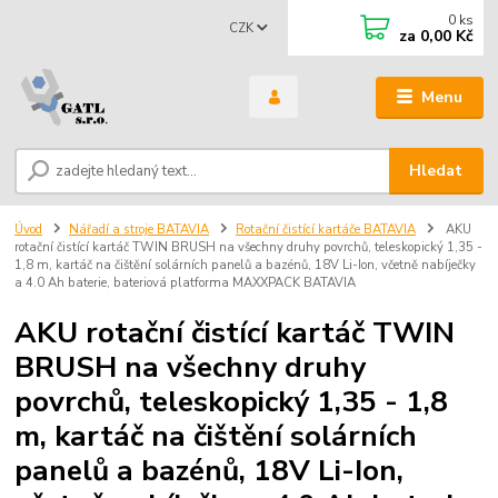
0
ks
CZK
za
0,00 Kč
Menu
Hledat
Úvod
Nářadí a stroje BATAVIA
Rotační čistící kartáče BATAVIA
AKU
rotační čistící kartáč TWIN BRUSH na všechny druhy povrchů, teleskopický 1,35 -
1,8 m, kartáč na čištění solárních panelů a bazénů, 18V Li-Ion, včetně nabíječky
a 4.0 Ah baterie, bateriová platforma MAXXPACK BATAVIA
AKU rotační čistící kartáč TWIN
BRUSH na všechny druhy
povrchů, teleskopický 1,35 - 1,8
m, kartáč na čištění solárních
panelů a bazénů, 18V Li-Ion,