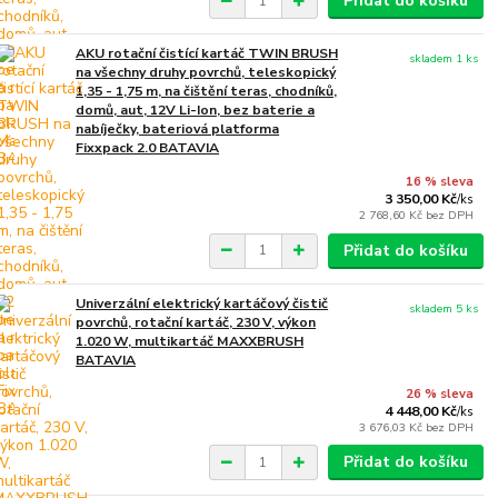
Přidat do košíku
AKU rotační čistící kartáč TWIN BRUSH
skladem 1 ks
na všechny druhy povrchů, teleskopický
1,35 - 1,75 m, na čištění teras, chodníků,
domů, aut, 12V Li-Ion, bez baterie a
nabíječky, bateriová platforma
Fixxpack 2.0 BATAVIA
16 % sleva
3 350,00 Kč
/
ks
2 768,60 Kč
bez DPH
Přidat do košíku
Univerzální elektrický kartáčový čistič
skladem 5 ks
povrchů, rotační kartáč, 230 V, výkon
1.020 W, multikartáč MAXXBRUSH
BATAVIA
26 % sleva
4 448,00 Kč
/
ks
3 676,03 Kč
bez DPH
Přidat do košíku