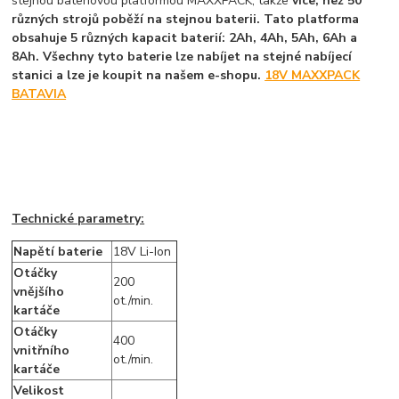
stejnou bateriovou platformou MAXXPACK, takže
více, než 50
různých strojů poběží na stejnou baterii. Tato platforma
obsahuje 5 různých kapacit baterií: 2Ah, 4Ah, 5Ah, 6Ah a
8Ah. Všechny tyto baterie lze nabíjet na stejné nabíjecí
stanici a lze je koupit na našem e-shopu.
18V MAXXPACK
BATAVIA
Technické parametry:
Napětí baterie
18V Li-Ion
Otáčky
200
vnějšího
ot./min.
kartáče
Otáčky
400
vnitřního
ot./min.
kartáče
Velikost