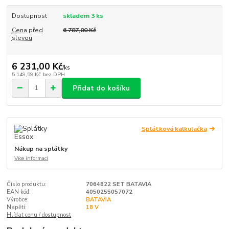
Dostupnost
skladem 3 ks
Cena před
6 787,00 Kč
slevou
6 231,00 Kč
/
ks
5 149,59 Kč
bez DPH
Přidat do košíku
Splátková kalkulačka
Nákup na splátky
Více informací
Číslo produktu:
7064822 SET BATAVIA
EAN kód:
4050255057072
Výrobce:
BATAVIA
Napětí:
18 V
Hlídat cenu / dostupnost