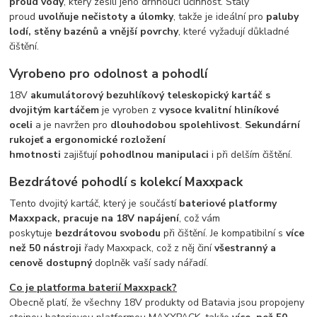
proud vody
, který zesílí jeho drhnoucí účinnost. Stálý
proud
uvolňuje nečistoty a úlomky
, takže je ideální pro
paluby
lodí, stěny bazénů a vnější povrchy
, které vyžadují důkladné
čištění.
Vyrobeno pro odolnost a pohodlí
18V
akumulátorový bezuhlíkový teleskopický kartáč s
dvojitým kartáčem
je vyroben z
vysoce kvalitní hliníkové
oceli
a je navržen pro
dlouhodobou spolehlivost
.
Sekundární
rukojeť a ergonomické rozložení
hmotnosti
zajišťují
pohodlnou manipulaci
i při delším čištění.
Bezdrátové pohodlí s kolekcí Maxxpack
Tento dvojitý kartáč, který je součástí
bateriové platformy
Maxxpack, pracuje na
18V napájení
, což vám
poskytuje
bezdrátovou svobodu
při čištění. Je kompatibilní s
více
než 50 nástroji
řady Maxxpack, což z něj činí
všestranný a
cenově dostupný
doplněk vaší sady nářadí.
Co je platforma baterií Maxxpack?
Obecně platí, že všechny 18V produkty od Batavia jsou propojeny