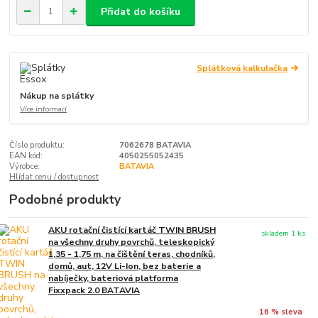
Přidat do košíku
Splátková kalkulačka
Nákup na splátky
Více informací
Číslo produktu:
7062678 BATAVIA
EAN kód:
4050255052435
Výrobce:
BATAVIA
Hlídat cenu / dostupnost
Podobné produkty
AKU rotační čistící kartáč TWIN BRUSH
skladem 1 ks
na všechny druhy povrchů, teleskopický
1,35 - 1,75 m, na čištění teras, chodníků,
domů, aut, 12V Li-Ion, bez baterie a
nabíječky, bateriová platforma
Fixxpack 2.0 BATAVIA
16 % sleva