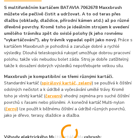
S multifunkčním kartáčem BATAVIA 7062678 Maxxbrush
můžete vše pečlivě čistit a udržovat. A to od teras přes
dlažbu (obklady, dlaždice, přírodní kámen atd.) až po různé
dřevěné povrchy.
Kromě toho je ideálním strojem k uvedení
umělého trávníku zpět do svislé polohy (k jeho rovnému
"vykartáčování"), aby trávník vypadal opět jako nový.
Práce s
kartáčem Maxxbrush je pohodlná a zaručuje dobré a rychlé
výsledky. Dlouhá teleskopická rukojeť umožňuje dobrou pracovní
polohu, takže vás nebudou bolet záda. Stroj je dobře zatížitelný,
takže k dosažení dobrých výsledků nepotřebujete velkou sílu.
Maxxbrush je kompatibilní se třemi různými kartáči.
Standardní kartáč (
spirálový kartáč, zelený
) se používá k čištění
odolných nečistot a k údržbě a vyčesávání umělé trávy. Kromě
toho je vlnitý kartáč (
červený
) vhodný zejména pro suché čištění
povrchů s řasami nebo plísněmi. A konečně kartáč Multi-nylon
(
černý
) lze použít k běžnému čištění a údržbě různých povrchů,
jako je dřevo, terasy, dlaždice a dlažba.
Výhody elektrického Multikartáče Maxxbrush: