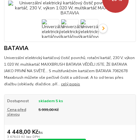
BATAVIA
Univerzální elektrický kartáčový čistič povrchů, rotační kartáč, 230 V, výkon
1.020 W, multikartáč MAXXBRUSH BATAVIA VĚDĚLI JSTE, ŽE BATAVIA
JAKO PRVNÍ NA SVĚTĚ… S multifunkčním kartáčem BATAVIA 7062678
Maxxbrush můžete vše pečlivě čistit a udržovat. A to od teras přes
dlažbu (obklady, dlaždice, pří...
celý popis
Dostupnost
skladem 5 ks
Cena před
5 999,00 Kč
slevou
4 448,00 Kč
/
ks
3 676,03 Kč
bez DPH