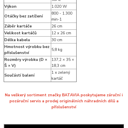
Výkon
1.020 W
800 - 1.300
Otáčky bez zatížení
min-1
Záběr kartáče
26 cm
Velikost kartáčů
12 x 26 cm
Délka kabelu
30 cm
Hmotnost výrobku bez
5,8 kg
příslušenství
Rozměry výrobku (D ×
137,2 × 35 ×
Š × V)
18,3 cm
1 x zelený
Součástí balení
kartáč
Na veškerý sortiment značky BATAVIA poskytujeme záruční i
pozáruční servis a prodej originálních náhradních dílů a
příslušenství