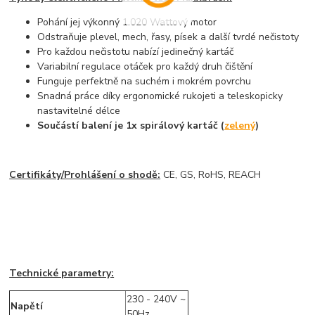
Pohání jej výkonný 1.020 Wattový motor
Odstraňuje plevel, mech, řasy, písek a další tvrdé nečistoty
Pro každou nečistotu nabízí jedinečný kartáč
Variabilní regulace otáček pro každý druh čištění
Funguje perfektně na suchém i mokrém povrchu
Snadná práce díky ergonomické rukojeti a teleskopicky
nastavitelné délce
Součástí balení je 1x spirálový kartáč (
zelený
)
Certifikáty/Prohlášení o shodě:
CE, GS, RoHS, REACH
Technické parametry:
230 - 240V ~
Napětí
50Hz