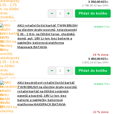
3 350,00 Kč
/
ks
2 768,60 Kč
bez DPH
Přidat do košíku
AKU rotační čistící kartáč TWIN BRUSH
skladem 2 ks
na všechny druhy povrchů, teleskopický
1,35 - 1,8 m, na čištění teras, chodníků,
domů, aut, 18V Li-Ion, bez baterie a
nabíječky, bateriová platforma
Maxxpack BATAVIA
16 % sleva
3 450,00 Kč
/
ks
2 851,24 Kč
bez DPH
Přidat do košíku
AKU bezdrátový rotační čistící kartáč
skladem 5 ks
TWIN BRUSH na všechny druhy povrchů,
rotační kartáč na čištění solárních
panelů a bazénů, 18V Li-Ion, bez
baterie a nabíječky, bateriová
platforma MAXXPACK BATAVIA
22 % sleva