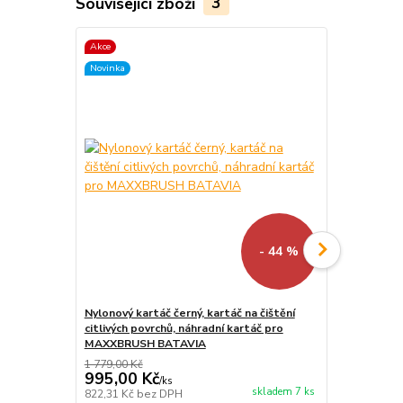
Související zboží
3
Akce
Akce
Novinka
Novinka
- 44 %
Nylonový kartáč černý, kartáč na čištění
Spirálový ka
citlivých povrchů, náhradní kartáč pro
trávník, ná
MAXXBRUSH BATAVIA
BATAVIA
1 779,00 Kč
1 499,00 Kč
995,00 Kč
995,00 K
/
ks
skladem 7 ks
822,31 Kč
bez DPH
822,31 Kč
be