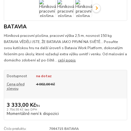
BATAVIA
Hliníková pracovní plošina, pracovní výška 2,5 m, nosnost 150 kg
BATAVIA VĚDĚLI JSTE, ŽE BATAVIA JAKO PRVNÍ NA SVĚTĚ… Posuňte
svou kutilskou hru na další úroveň s Batavia Work Platform, dokonalým
řešením pro úkoly, které vyžadují extra výšku uvnitř i venku. Od malování a
domácího zdobení až po čiště...
celý popis
Dostupnost
na dotaz
Cena před
4 002,00 Kč
slevou
3 333,00 Kč
/
ks
2 754,55 Kč
bez DPH
Momentálně není k dispozici
Číslo produktu:
7064715 BATAVIA