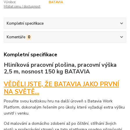
Výrobce:
BATAVIA
Hlídat cenu / dostupnost
Kompletní specifikace
Komentáře
0
Kompletní specifikace
Hliníková pracovní plošina, pracovní výška
2,5 m, nosnost 150 kg BATAVIA
VĚDĚLI JSTE, ŽE BATAVIA JAKO PRVNÍ
NA SVĚTĚ…
Posuňte svou kutilskou hru na další úroveň s Batavia Work
Platform, dokonalým řešením pro úkoly, které vyžadují extra výšku
uvnitř i venku.
Od malování a domácího zdobení až po čištění, stříhání živých
plotů a prořezávání stromů se tato platforma snadno přizpůsobí