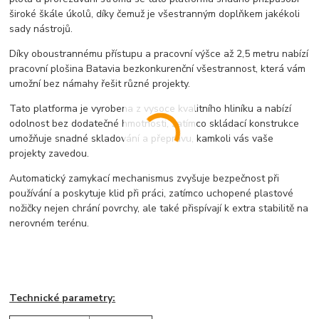
široké škále úkolů, díky čemuž je všestranným doplňkem jakékoli
sady nástrojů.
Díky oboustrannému přístupu a pracovní výšce až 2,5 metru nabízí
pracovní plošina Batavia bezkonkurenční všestrannost, která vám
umožní bez námahy řešit různé projekty.
Tato platforma je vyrobena z vysoce kvalitního hliníku a nabízí
odolnost bez dodatečné hmotnosti, zatímco skládací konstrukce
umožňuje snadné skladování a přepravu, kamkoli vás vaše
projekty zavedou.
Automatický zamykací mechanismus zvyšuje bezpečnost při
používání a poskytuje klid při práci, zatímco uchopené plastové
nožičky nejen chrání povrchy, ale také přispívají k extra stabilitě na
nerovném terénu.
Technické parametry: