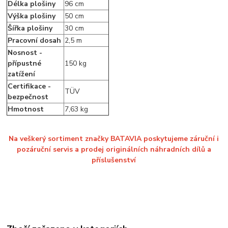
Délka plošiny
96 cm
Výška plošiny
50 cm
Šířka plošiny
30 cm
Pracovní dosah
2,5 m
Nosnost -
přípustné
150 kg
zatížení
Certifikace -
TÜV
bezpečnost
Hmotnost
7,63 kg
Na veškerý sortiment značky BATAVIA poskytujeme záruční i
pozáruční servis a prodej originálních náhradních dílů a
příslušenství