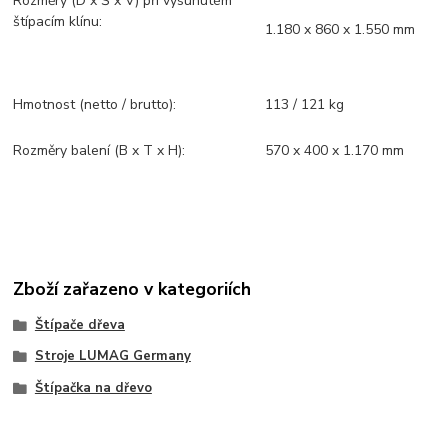
Rozměry (D x Š x V) při vysunutém
štípacím klínu:
1.180 x 860 x 1.550 mm
Hmotnost (netto / brutto):
113 / 121 kg
Rozměry balení (B x T x H):
570 x 400 x 1.170 mm
Zboží zařazeno v kategoriích
Štípače dřeva
Stroje LUMAG Germany
Štípačka na dřevo