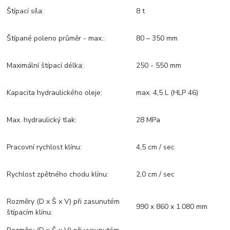
Štípací síla:
8 t
Štípané poleno průměr - max.:
80 – 350 mm
Maximální štípací délka:
250 - 550 mm
Kapacita hydraulického oleje:
max. 4,5 L (HLP 46)
Max. hydraulický tlak:
28 MPa
Pracovní rychlost klínu:
4,5 cm / sec
Rychlost zpětného chodu klínu:
2,0 cm / sec
Rozměry (D x Š x V) při zasunutém
990 x 860 x 1.080 mm
štípacím klínu: