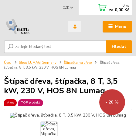
0
ks
CZK
za
0,00 Kč
Menu
Hledat
Úvod
Stroje LUMAG Germany
Štípačka na dřevo
Štípač dřeva,
štípačka, 8 T, 3,5 kW, 230 V, HOS 8N Lumag
Štípač dřeva, štípačka, 8 T, 3,5
kW, 230 V, HOS 8N Lumag
- 20 %
Akce
TOP produkt