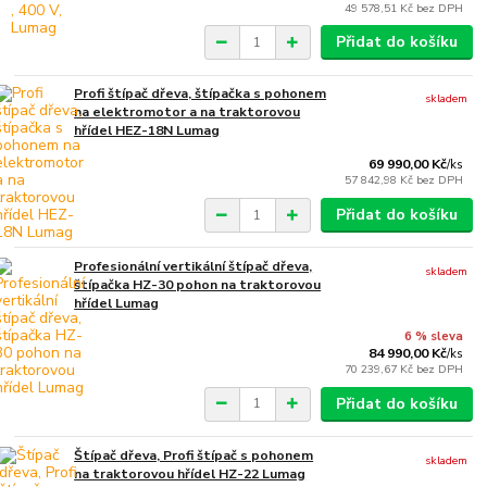
49 578,51 Kč
bez DPH
Přidat do košíku
Profi štípač dřeva, štípačka s pohonem
skladem
na elektromotor a na traktorovou
hřídel HEZ-18N Lumag
69 990,00 Kč
/
ks
57 842,98 Kč
bez DPH
Přidat do košíku
Profesionální vertikální štípač dřeva,
skladem
štípačka HZ-30 pohon na traktorovou
hřídel Lumag
6 % sleva
84 990,00 Kč
/
ks
70 239,67 Kč
bez DPH
Přidat do košíku
Štípač dřeva, Profi štípač s pohonem
skladem
na traktorovou hřídel HZ-22 Lumag