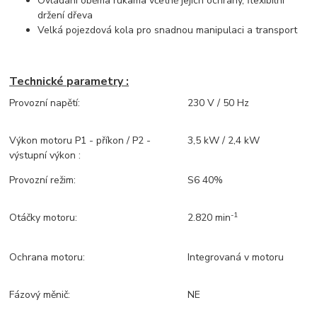
Ovládání oběma rukama včetně jejich ochrany, flexibilní
držení dřeva
Velká pojezdová kola pro snadnou manipulaci a transport
Technické parametry :
Provozní napětí:
230 V / 50 Hz
Výkon motoru P1 - příkon / P2 -
3,5 kW / 2,4 kW
výstupní výkon :
Provozní režim:
S6 40%
-1
Otáčky motoru:
2.820 min
Ochrana motoru:
Integrovaná v motoru
Fázový měnič:
NE