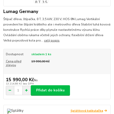
Lumag Germany
Štípač dřeva, štípačka, 8 T, 3,5 kW, 230 V, HOS 8N Lumag Vertikální
provedení ke štípání krátkého ale i metrového dřeva Stabilní tuhá kovová
konstrukce Rychlá práce díky plynule nastavitelnému výsunu klínu
Ovládání oběma rukama včetně jejich ochrany, flexibilní držení dřeva
Velká pojezdová kola pro...
celý popis
Dostupnost
skladem 1 ks
Cena před
19 990,00 Kč
slevou
15 990,00 Kč
/
ks
13 214,88 Kč
bez DPH
Přidat do košíku
Splátková kalkulačka