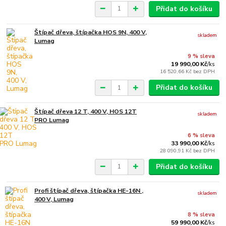
Přidat do košíku
Štípač dřeva, štípačka HOS 9N, 400 V,
skladem
Lumag
9 % sleva
19 990,00 Kč
/
ks
16 520,66 Kč
bez DPH
Přidat do košíku
Štípač dřeva 12 T, 400 V, HOS 12T
skladem
PRO Lumag
6 % sleva
33 990,00 Kč
/
ks
28 090,91 Kč
bez DPH
Přidat do košíku
Profi štípač dřeva, štípačka HE-16N ,
skladem
400 V, Lumag
8 % sleva
59 990,00 Kč
/
ks