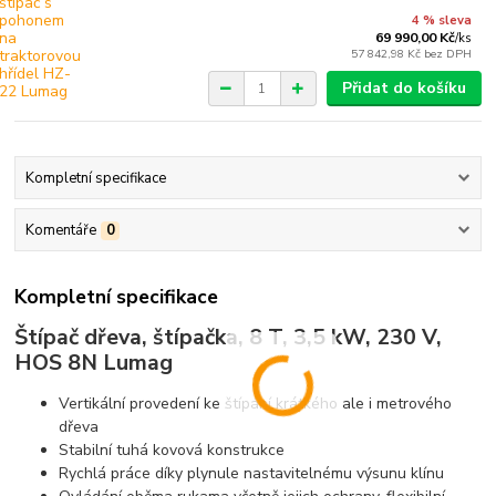
4 % sleva
69 990,00 Kč
/
ks
57 842,98 Kč
bez DPH
Přidat do košíku
Kompletní specifikace
Komentáře
0
Kompletní specifikace
Štípač dřeva, štípačka, 8 T, 3,5 kW, 230 V,
HOS 8N Lumag
Vertikální provedení ke štípání krátkého ale i metrového
dřeva
Stabilní tuhá kovová konstrukce
Rychlá práce díky plynule nastavitelnému výsunu klínu