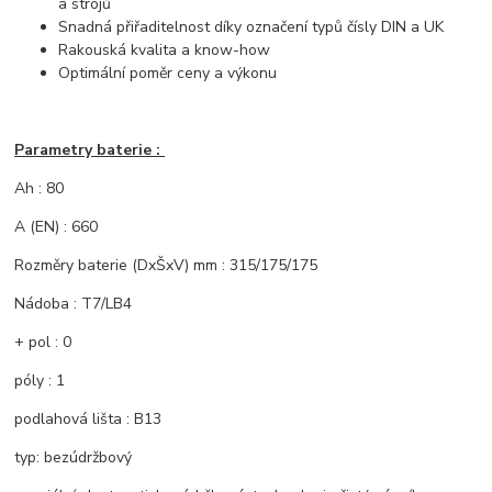
a strojů
Snadná přiřaditelnost díky označení typů čísly DIN a UK
Rakouská kvalita a know-how
Optimální poměr ceny a výkonu
Parametry baterie :
Ah : 80
A (EN) : 660
Rozměry baterie (DxŠxV) mm : 315/175/175
Nádoba : T7/LB4
+ pol : 0
póly : 1
podlahová lišta : B13
typ: bezúdržbový