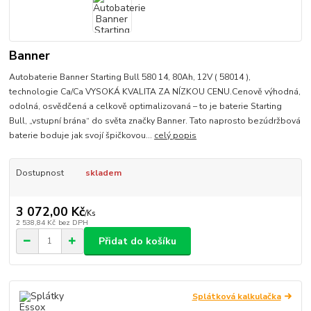
Banner
Autobaterie Banner Starting Bull 580 14, 80Ah, 12V ( 58014 ),
technologie Ca/Ca VYSOKÁ KVALITA ZA NÍZKOU CENU.Cenově výhodná,
odolná, osvědčená a celkově optimalizovaná – to je baterie Starting
Bull, „vstupní brána“ do světa značky Banner. Tato naprosto bezúdržbová
baterie boduje jak svojí špičkovou...
celý popis
Dostupnost
skladem
3 072,00 Kč
/
Ks
2 538,84 Kč
bez DPH
Přidat do košíku
Splátková kalkulačka