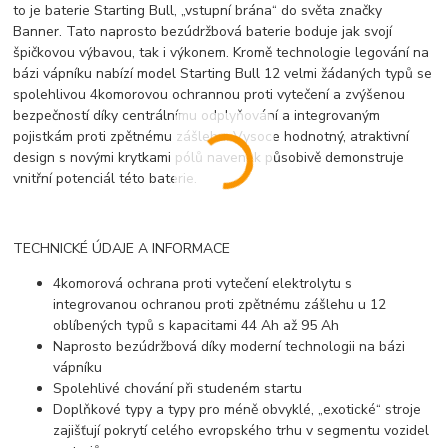
to je baterie Starting Bull, „vstupní brána“ do světa značky
Banner. Tato naprosto bezúdržbová baterie boduje jak svojí
špičkovou výbavou, tak i výkonem. Kromě technologie legování na
bázi vápníku nabízí model Starting Bull 12 velmi žádaných typů se
spolehlivou 4komorovou ochrannou proti vytečení a zvýšenou
bezpečností díky centrálnímu odplyňování a integrovaným
pojistkám proti zpětnému zášlehu. Vysoce hodnotný, atraktivní
design s novými krytkami pólů navenek působivě demonstruje
vnitřní potenciál této baterie.
TECHNICKÉ ÚDAJE A INFORMACE
4komorová ochrana proti vytečení elektrolytu s
integrovanou ochranou proti zpětnému zášlehu u 12
oblíbených typů s kapacitami 44 Ah až 95 Ah
Naprosto bezúdržbová díky moderní technologii na bázi
vápníku
Spolehlivé chování při studeném startu
Doplňkové typy a typy pro méně obvyklé, „exotické“ stroje
zajišťují pokrytí celého evropského trhu v segmentu vozidel