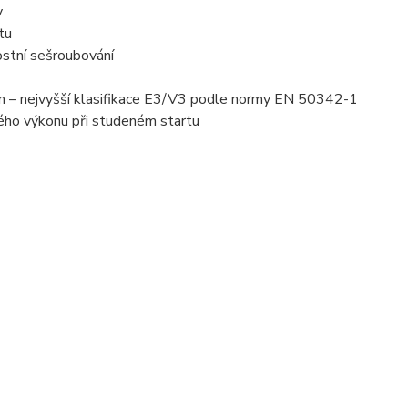
y
tu
ostní sešroubování
ím – nejvyšší klasifikace E3/V3 podle normy EN 50342-1
vého výkonu při studeném startu