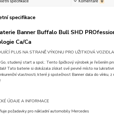
etní specifikace
Komentáře
0
tní specifikace
aterie Banner Buffalo Bull SHD PROfession
ologie Ca/Ca
JÍCÍ PLUS NA STRANĚ VÝKONU PRO UŽITKOVÁ VOZIDLA
Go, studený start a spol.: Tento špičkový výrobek je řešením pro 
ali! Tato baterie si dokázala získat své pevné místo na lukrati
onkurenční vlastnosti, které ji společnost Banner dala do vínku, z 
!
CKÉ ÚDAJE A INFORMACE
ňuje požadavky pro nákladní automobily Mercedes