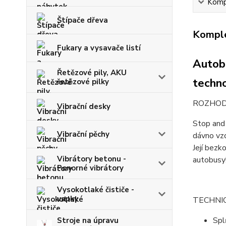
Kompl
Štípače dřeva
Komple
Fukary a vysavače listí
Autob
Řetězové pily, AKU
techn
řetězové pilky
ROZHODU
Vibrační desky
Stop and 
Vibrační pěchy
dávno vzd
Její bezk
Vibrátory betonu -
autobusy
Ponorné vibrátory
Vysokotlaké čističe -
vapky
TECHNI
Spl
Stroje na úpravu