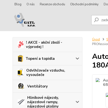
Blog
O nás
Recenze obchodu
Obchodní podmínky
Do
Úvod
S
! AKCE - akční zboží -
PROfession
výprodej !
Auto
Topení a topidla
180A
Odvlhčovače vzduchu,
vysoušeče
Ventilátory
Hliníkové nájezdy,
nájezdové rampy,
nájezdové plošiny