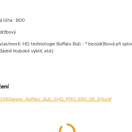
 lišta : B00
údržbový
 vlastnosti: HD technologie Buffalo Bull - * bezúdržbová při sp
 žádné hluboké vybití, atd.)
žení
358Banner_Buffalo_Bull_SHD_PRO_680_08_EN.pdf