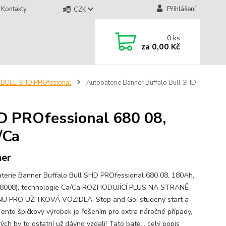
Kontakty
Přihlášení
CZK
0
ks
za
0,00 Kč
BULL SHD PROfesional
Autobaterie Banner Buffalo Bull SHD
D PROfessional 680 08,
/Ca
er
terie Banner Buffalo Bull SHD PROfessional 680 08, 180Ah,
8008), technologie Ca/Ca ROZHODUJÍCÍ PLUS NA STRANĚ
 PRO UŽITKOVÁ VOZIDLA. Stop and Go, studený start a
 Tento špičkový výrobek je řešením pro extra náročné případy,
rých by to ostatní už dávno vzdali! Tato bate...
celý popis