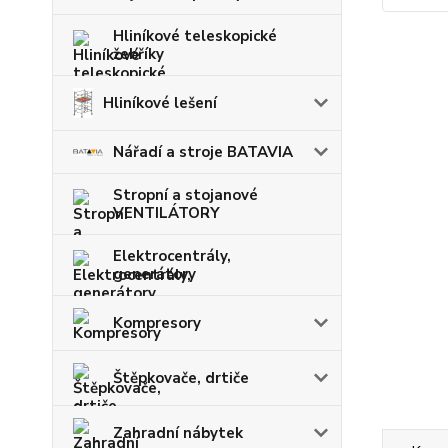
Hliníkové teleskopické
žebříky
Hliníkové lešení
Nářadí a stroje BATAVIA
Stropní a stojanové
VENTILÁTORY
Elektrocentrály,
generátory
Kompresory
Štěpkovače, drtiče
Zahradní nábytek