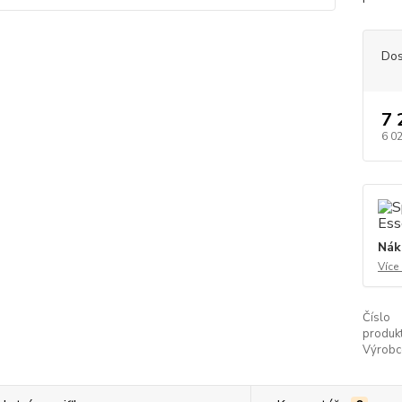
Dos
7 
6 0
Nák
Více
Číslo
produkt
Výrobc