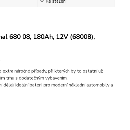
Ke stažení
al 680 08, 180Ah, 12V (68008),
.
extra náročné případy, při kterých by to ostatní už
vním trhu s dodatečným vybavením.
ní dělají ideální baterii pro moderní nákladní automobily a