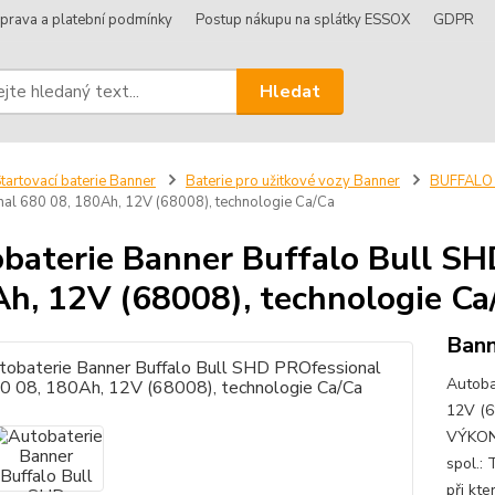
prava a platební podmínky
Postup nákupu na splátky ESSOX
GDPR
Hledat
tartovací baterie Banner
Baterie pro užitkové vozy Banner
BUFFALO 
al 680 08, 180Ah, 12V (68008), technologie Ca/Ca
baterie Banner Buffalo Bull SH
h, 12V (68008), technologie Ca
Bann
Autoba
12V (6
VÝKONU
spol.:
při kte