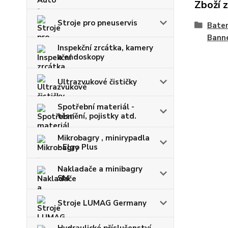
Zboží 
Stroje pro pneuservis
Bater
Bann
Inspekční zrcátka, kamery
a endoskopy
Ultrazvukové čističky
Spotřební materiál -
těsnění, pojistky atd.
Mikrobagry , minirypadla
- Elgo Plus
Nakladače a minibagry
SM
Stroje LUMAG Germany