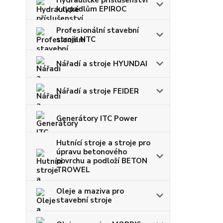
Hydraulické příslušenství
k rypadlům EPIROC
Profesionální stavební
stroje NTC
Nářadí a stroje HYUNDAI
Nářadí a stroje FEIDER
Generátory ITC Power
Hutnící stroje a stroje pro
úpravu betonového
povrchu a podloží BETON
TROWEL
Oleje a maziva pro
stavební stroje