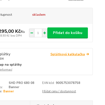
tupnost
skladem
295,00 Kč
/
Ks
Přidat do košíku
28,93 Kč
bez DPH
Splátková kalkulačka
up na splátky
 informací
SHD PRO 680 08
EAN kód:
9005753078758
u:
Banner
e:
Banner
Hlídat cenu / dostupnost