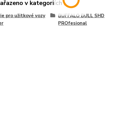
zařazeno v kategoriích
ie pro užitkové vozy
BUFFALO BULL SHD
er
PROfesional