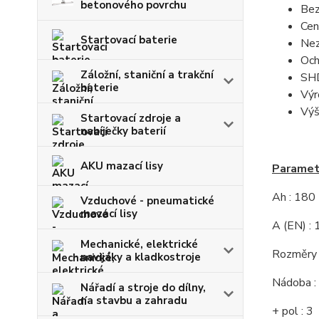
betonového povrchu
Bez
Cen
Startovací baterie
Nez
Och
Záložní, staniční a trakční
SHD
baterie
Výr
Výš
Startovací zdroje a
nabíječky baterií
AKU mazací lisy
Parametr
Ah : 180
Vzduchové - pneumatické
mazací lisy
A (EN) :
Mechanické, elektrické
Rozměry 
navijáky a kladkostroje
Nádoba :
Nářadí a stroje do dílny,
na stavbu a zahradu
+ pol : 3