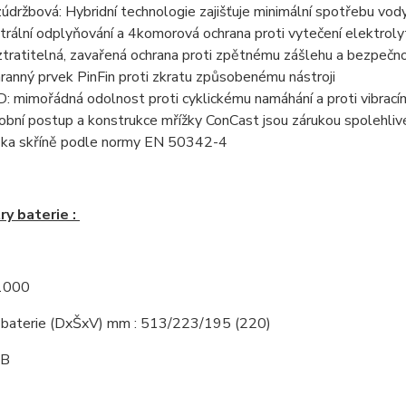
údržbová: Hybridní technologie zajišťuje minimální spotřebu vod
trální odplyňování a 4komorová ochrana proti vytečení elektroly
tratitelná, zavařená ochrana proti zpětnému zášlehu a bezpečn
ranný prvek PinFin proti zkratu způsobenému nástroji
: mimořádná odolnost proti cyklickému namáhání a proti vibrac
obní postup a konstrukce mřížky ConCast jsou zárukou spolehli
ka skříně podle normy EN 50342-4
y baterie :
 1000
baterie (DxŠxV) mm : 513/223/195 (220)
 B