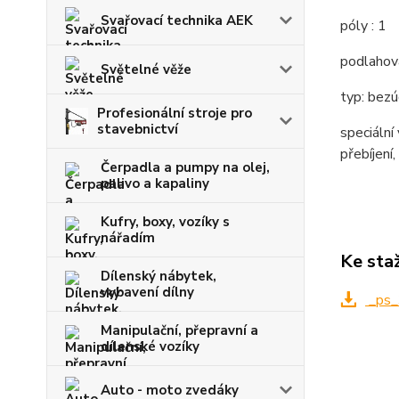
Svařovací technika AEK
póly : 1
podlahová
Světelné věže
typ: bez
Profesionální stroje pro
stavebnictví
speciální
přebíjení,
Čerpadla a pumpy na olej,
palivo a kapaliny
Kufry, boxy, vozíky s
nářadím
Ke sta
Dílenský nábytek,
vybavení dílny
_ps_
Manipulační, přepravní a
dílenské vozíky
Auto - moto zvedáky