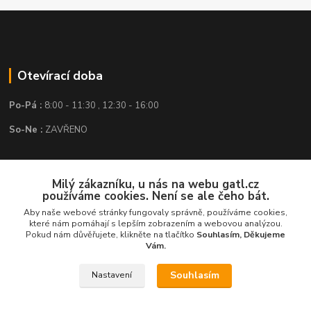
Otevírací doba
Po-Pá :
8:00 - 11:30 , 12:30 - 16:00
So-Ne :
ZAVŘENO
Kontakt
Milý zákazníku, u nás na webu gatl.cz
používáme cookies. Není se ale čeho bát.
GATL s.r.o.
Aby naše webové stránky fungovaly správně, používáme cookies,
které nám pomáhají s lepším zobrazením a webovou analýzou.
obchod@gatl.cz
,
info@gatl.cz
Pokud nám důvěřujete, klikněte na tlačítko
Souhlasím, Děkujeme
Vám.
Tel: +420 605 840 286
Souhlasím
Nastavení