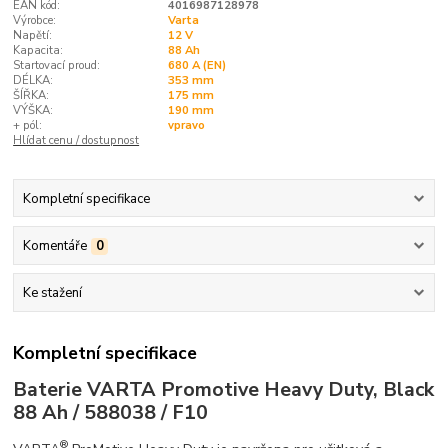
EAN kód:
4016987128978
Výrobce:
Varta
Napětí:
12 V
Kapacita:
88 Ah
Startovací proud:
680 A (EN)
DÉLKA:
353 mm
ŠÍŘKA:
175 mm
VÝŠKA:
190 mm
+ pól:
vpravo
Hlídat cenu / dostupnost
Kompletní specifikace
Komentáře
0
Ke stažení
Kompletní specifikace
Baterie VARTA Promotive Heavy Duty, Black
88 Ah / 588038 / F10
®