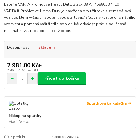
Baterie VARTA Promotive Heavy Duty, Black 88 Ah / 588038 / F10
VARTA® ProMotive Heavy Duty je navržena pro užitková a zemědělská
vozidla, která vyžadují spolehlivou startovací sílu. Je v kvalitě originálního
vybavení a pomáhá vaší flotile spolehlivě odvádět práci a současně
minimalizovat prostoje. ...
celý popis
Dostupnost
skladem
2 981,00 Kč
/
ks
2 463,64 Kč
bez DPH
Přidat do košíku
Splátková kalkulačka
Nákup na splátky
Více informací
Číslo produktu:
588038 VARTA