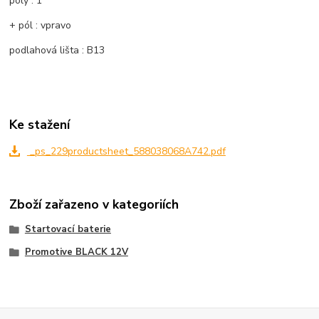
póly : 1
+ pól : vpravo
podlahová lišta : B13
Ke stažení
_ps_229productsheet_588038068A742.pdf
Zboží zařazeno v kategoriích
Startovací baterie
Promotive BLACK 12V