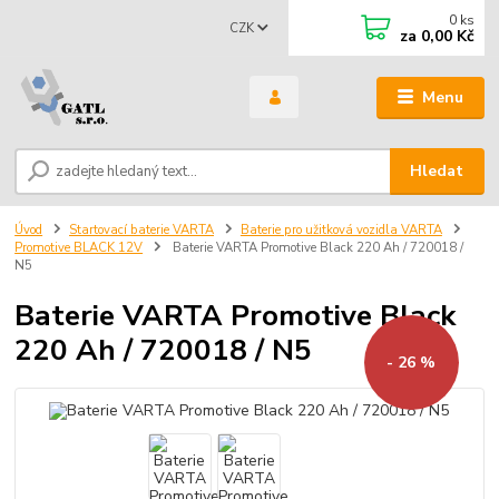
0
ks
CZK
za
0,00 Kč
Menu
Hledat
Úvod
Startovací baterie VARTA
Baterie pro užitková vozidla VARTA
Promotive BLACK 12V
Baterie VARTA Promotive Black 220 Ah / 720018 /
N5
Baterie VARTA Promotive Black
220 Ah / 720018 / N5
- 26 %