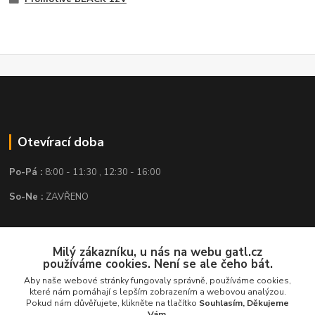
Otevírací doba
Po-Pá :
8:00 - 11:30 , 12:30 - 16:00
So-Ne :
ZAVŘENO
Kontakt
Milý zákazníku, u nás na webu gatl.cz
používáme cookies. Není se ale čeho bát.
GATL s.r.o.
Aby naše webové stránky fungovaly správně, používáme cookies,
které nám pomáhají s lepším zobrazením a webovou analýzou.
obchod@gatl.cz
,
info@gatl.cz
Pokud nám důvěřujete, klikněte na tlačítko
Souhlasím, Děkujeme
Vám.