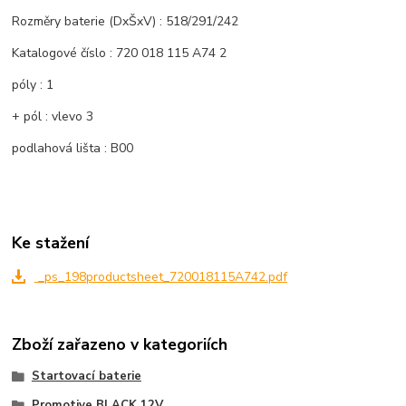
Rozměry baterie (DxŠxV) : 518/291/242
Katalogové číslo : 720 018 115 A74 2
póly : 1
+ pól : vlevo 3
podlahová lišta : B00
Ke stažení
_ps_198productsheet_720018115A742.pdf
Zboží zařazeno v kategoriích
Startovací baterie
Promotive BLACK 12V