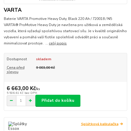
VARTA
Baterie VARTA Promotive Heavy Duty, Black 220 Ah / 720018 / N5
VARTA® ProMotive Heavy Duty je navržena pro užitková a zemědělská
vozidla, která vyžadují spolehlivou startovací sílu. Je v kvalitě originálního
vybavení a pomáhá vaší flotile spolehlivě odvádět práci a současně
minimalizovat prostoje. ...
celý popis
Dostupnost
skladem
Cena před
9 003,00 Kč
slevou
6 663,00 Kč
/
ks
5 506,61 Kč
bez DPH
Přidat do košíku
Splátková kalkulačka