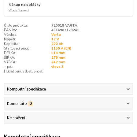
Nákup na splátky
Více informací
Číslo produktu:
720018 VARTA
EAN kód:
4016987129241
Výrobce:
Varta
Napětí:
12 V
Kapacita:
220 Ah
Startovací proud:
1150 A (EN)
DÉLKA:
518 mm
ŠÍŘKA:
276 mm
VÝŠKA:
242 mm
+ pól:
vlevo 3
Hlídat cenu / dostupnost
Kompletní specifikace
Komentáře
0
Ke stažení
Kompletní specifikace