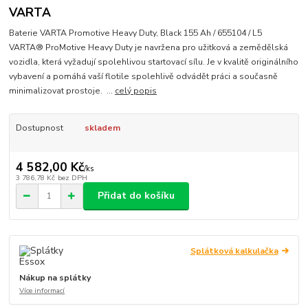
VARTA
Baterie VARTA Promotive Heavy Duty, Black 155 Ah / 655104 / L5
VARTA® ProMotive Heavy Duty je navržena pro užitková a zemědělská
vozidla, která vyžadují spolehlivou startovací sílu. Je v kvalitě originálního
vybavení a pomáhá vaší flotile spolehlivě odvádět práci a současně
minimalizovat prostoje. ...
celý popis
Dostupnost
skladem
4 582,00 Kč
/
ks
3 786,78 Kč
bez DPH
Přidat do košíku
Splátková kalkulačka
Nákup na splátky
Více informací