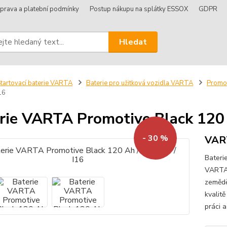
prava a platební podmínky
Postup nákupu na splátky ESSOX
GDPR
Hledat
tartovací baterie VARTA
Baterie pro užitková vozidla VARTA
Promo
16
rie VARTA Promotive Black 120 
- 30 %
VAR
Bateri
VARTA®
zeměděl
kvalitě
práci a