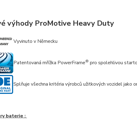
vé výhody ProMotive Heavy Duty
Vyvinuto v Německu
®
Patentovaná mřížka PowerFrame
pro spolehlivou startov
Splňuje všechna kritéria výrobců užitkových vozidel jako ori
y baterie :