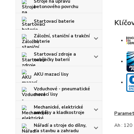
Stroje na úpravu
betonového povrchu
Klíčo
Startovací baterie
Záložní, staniční a trakční
baterie
Startovací zdroje a
nabíječky baterií
AKU mazací lisy
Vzduchové - pneumatické
mazací lisy
Mechanické, elektrické
navijáky a kladkostroje
Parametr
Ah : 120
Nářadí a stroje do dílny,
na stavbu a zahradu