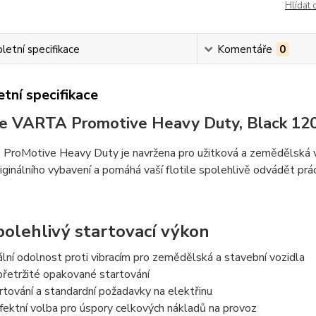
Hlídat 
etní specifikace
Komentáře
0
tní specifikace
ie VARTA Promotive Heavy Duty, Black 120 
®
ProMotive Heavy Duty je navržena pro užitková a zemědělská vozi
riginálního vybavení a pomáhá vaší flotile spolehlivě odvádět prá
polehlivý startovací výkon
ální odolnost proti vibracím pro zemědělská a stavební vozidla
řetržité opakované startování
rtování a standardní požadavky na elektřinu
fektní volba pro úspory celkových nákladů na provoz