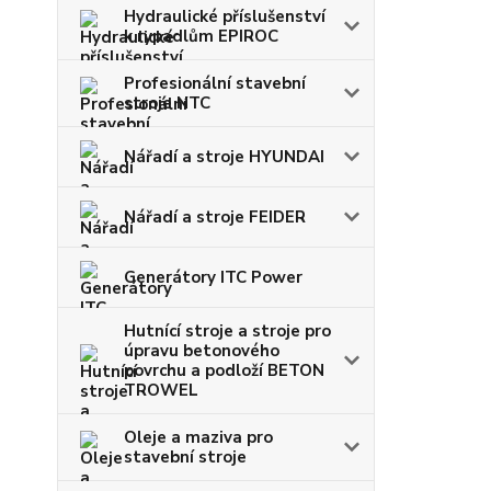
Hydraulické příslušenství
k rypadlům EPIROC
Profesionální stavební
stroje NTC
Nářadí a stroje HYUNDAI
Nářadí a stroje FEIDER
Generátory ITC Power
Hutnící stroje a stroje pro
úpravu betonového
povrchu a podloží BETON
TROWEL
Oleje a maziva pro
stavební stroje