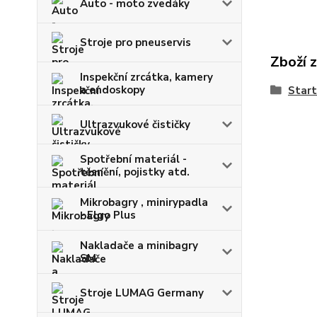
Auto - moto zvedáky
Stroje pro pneuservis
Zboží 
Inspekční zrcátka, kamery
a endoskopy
Start
Ultrazvukové čističky
Spotřební materiál -
těsnění, pojistky atd.
Mikrobagry , minirypadla
- Elgo Plus
Nakladače a minibagry
SM
Stroje LUMAG Germany