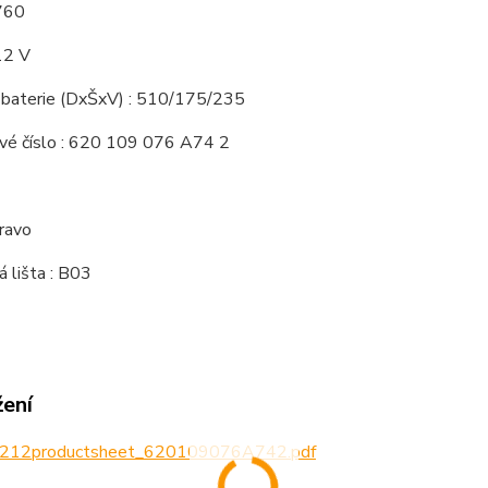
 760
12 V
baterie (DxŠxV) : 510/175/235
vé číslo : 620 109 076 A74 2
pravo
 lišta : B03
žení
212productsheet_620109076A742.pdf