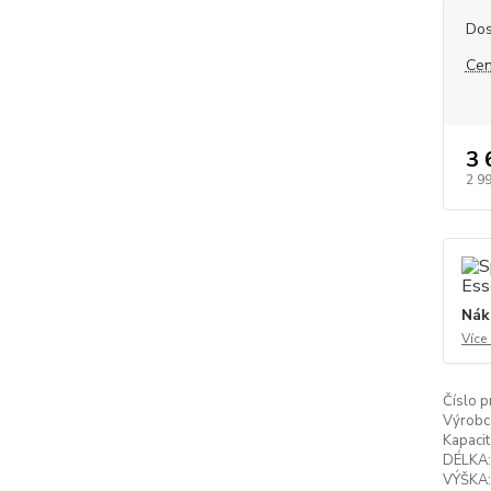
Dos
Cen
3 
2 9
Nák
Více
Číslo p
Výrobc
Kapacit
DÉLKA:
VÝŠKA: