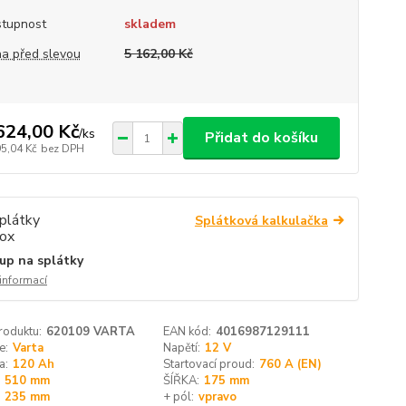
tupnost
skladem
a před slevou
5 162,00 Kč
624,00 Kč
/
ks
Přidat do košíku
95,04 Kč
bez DPH
Splátková kalkulačka
up na splátky
 informací
roduktu:
620109 VARTA
EAN kód:
4016987129111
e:
Varta
Napětí:
12 V
a:
120 Ah
Startovací proud:
760 A (EN)
510 mm
ŠÍŘKA:
175 mm
235 mm
+ pól:
vpravo