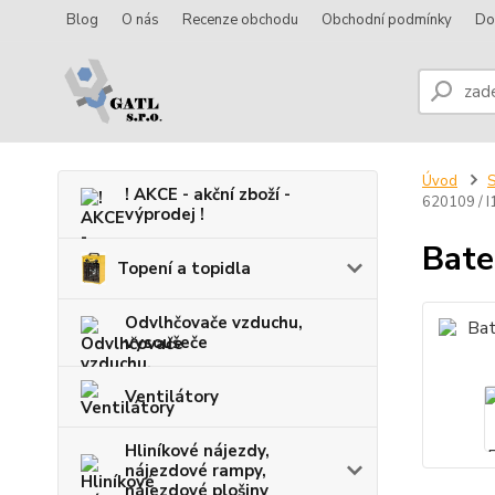
Blog
O nás
Recenze obchodu
Obchodní podmínky
Do
Úvod
S
! AKCE - akční zboží -
620109 / I
výprodej !
Bate
Topení a topidla
Odvlhčovače vzduchu,
vysoušeče
Ventilátory
Hliníkové nájezdy,
nájezdové rampy,
nájezdové plošiny