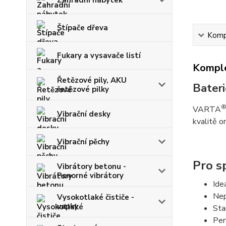
Zahradní nábytek
Štípače dřeva
Kompl
Fukary a vysavače listí
Komple
Řetězové pily, AKU
Bater
řetězové pilky
VARTA
Vibrační desky
kvalitě o
Vibrační pěchy
Pro s
Vibrátory betonu -
Ponorné vibrátory
Ide
Nep
Vysokotlaké čističe -
vapky
Sta
Per