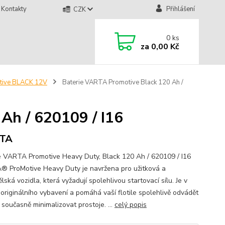
Kontakty
Přihlášení
CZK
0
ks
za
0,00 Kč
tive BLACK 12V
Baterie VARTA Promotive Black 120 Ah /
Ah / 620109 / I16
TA
e VARTA Promotive Heavy Duty, Black 120 Ah / 620109 / I16
 ProMotive Heavy Duty je navržena pro užitková a
ská vozidla, která vyžadují spolehlivou startovací sílu. Je v
 originálního vybavení a pomáhá vaší flotile spolehlivě odvádět
 současně minimalizovat prostoje. ...
celý popis