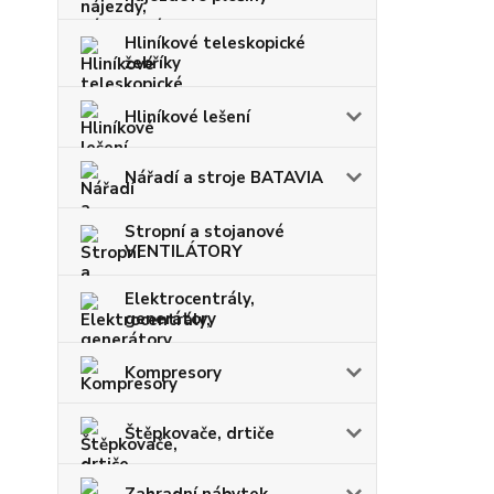
Hliníkové teleskopické
žebříky
Hliníkové lešení
Nářadí a stroje BATAVIA
Stropní a stojanové
VENTILÁTORY
Elektrocentrály,
generátory
Kompresory
Štěpkovače, drtiče