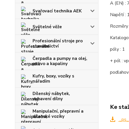
A (EN) :
Svařovací technika AEK
Napětí : 
Rozměry 
Světelné věže
Katalogo
Profesionální stroje pro
stavebnictví
póly : 1
Čerpadla a pumpy na olej,
+ pól : v
palivo a kapaliny
podlahová
Kufry, boxy, vozíky s
nářadím
Dílenský nábytek,
vybavení dílny
Ke sta
Manipulační, přepravní a
dílenské vozíky
_ps_