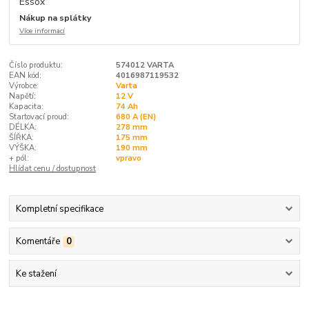
Nákup na splátky
Více informací
Číslo produktu:
574012 VARTA
EAN kód:
4016987119532
Výrobce:
Varta
Napětí:
12 V
Kapacita:
74 Ah
Startovací proud:
680 A (EN)
DÉLKA:
278 mm
ŠÍŘKA:
175 mm
VÝŠKA:
190 mm
+ pól:
vpravo
Hlídat cenu / dostupnost
Kompletní specifikace
Komentáře
0
Ke stažení