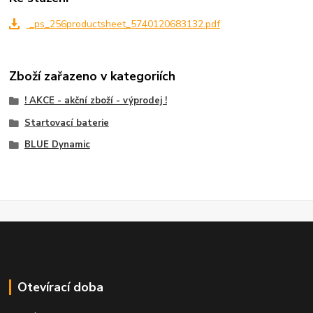
_ps_256productsheet_5740120683132.pdf
Zboží zařazeno v kategoriích
! AKCE - akční zboží - výprodej !
Startovací baterie
BLUE Dynamic
Otevírací doba