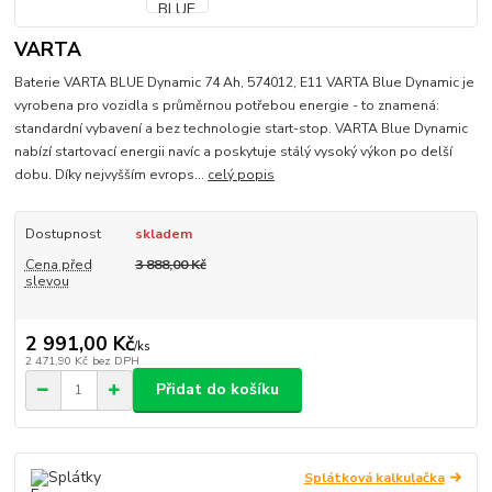
VARTA
Baterie VARTA BLUE Dynamic 74 Ah, 574012, E11 VARTA Blue Dynamic je
vyrobena pro vozidla s průměrnou potřebou energie - to znamená:
standardní vybavení a bez technologie start-stop. VARTA Blue Dynamic
nabízí startovací energii navíc a poskytuje stálý vysoký výkon po delší
dobu. Díky nejvyšším evrops...
celý popis
Dostupnost
skladem
Cena před
3 888,00 Kč
slevou
2 991,00 Kč
/
ks
2 471,90 Kč
bez DPH
Přidat do košíku
Splátková kalkulačka