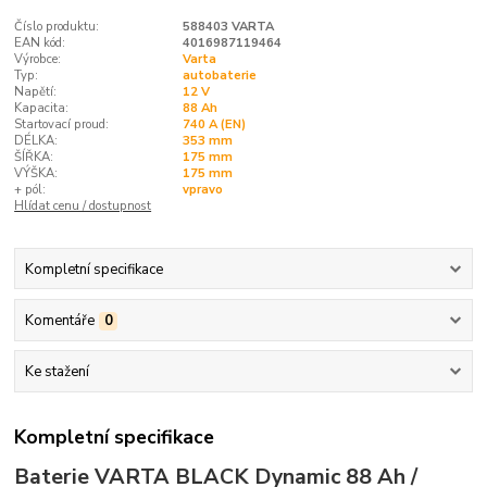
Číslo produktu:
588403 VARTA
EAN kód:
4016987119464
Výrobce:
Varta
Typ:
autobaterie
Napětí:
12 V
Kapacita:
88 Ah
Startovací proud:
740 A (EN)
DÉLKA:
353 mm
ŠÍŘKA:
175 mm
VÝŠKA:
175 mm
+ pól:
vpravo
Hlídat cenu / dostupnost
Kompletní specifikace
Komentáře
0
Ke stažení
Kompletní specifikace
Baterie VARTA BLACK Dynamic 88 Ah /