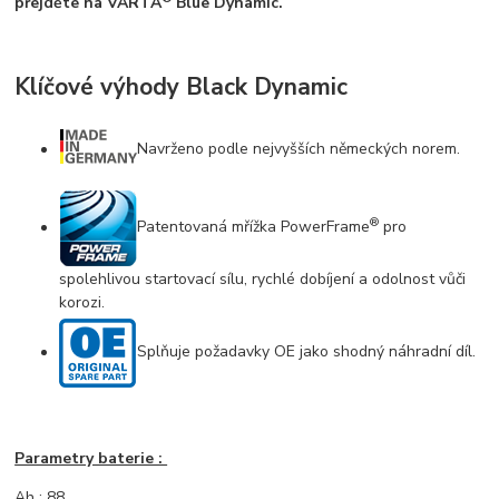
přejděte na VARTA
Blue Dynamic.
Klíčové výhody Black Dynamic
Navrženo podle nejvyšších německých norem.
®
Patentovaná mřížka PowerFrame
pro
spolehlivou startovací sílu, rychlé dobíjení a odolnost vůči
korozi.
Splňuje požadavky OE jako shodný náhradní díl.
Parametry baterie :
Ah : 88