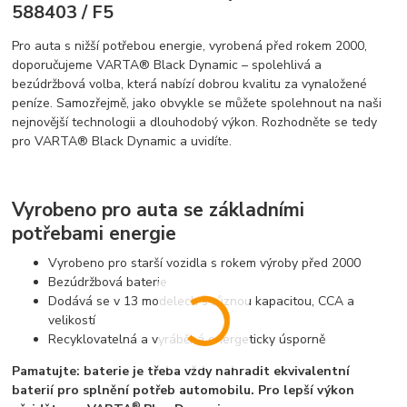
588403 / F5
Pro auta s nižší potřebou energie, vyrobená před rokem 2000,
doporučujeme VARTA® Black Dynamic – spolehlivá a
bezúdržbová volba, která nabízí dobrou kvalitu za vynaložené
peníze. Samozřejmě, jako obvykle se můžete spolehnout na naši
nejnovější technologii a dlouhodobý výkon. Rozhodněte se tedy
pro VARTA® Black Dynamic a uvidíte.
Vyrobeno pro auta se základními
potřebami energie
Vyrobeno pro starší vozidla s rokem výroby před 2000
Bezúdržbová baterie
Dodává se v 13 modelech s různou kapacitou, CCA a
velikostí
Recyklovatelná a vyráběná energeticky úsporně
Pamatujte: baterie je třeba vždy nahradit ekvivalentní
baterií pro splnění potřeb automobilu. Pro lepší výkon
®