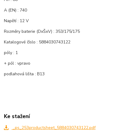
A (EN) : 740
Napětí : 12 V
Rozměry baterie (DxŠxV) : 353/175/175
Katalogové číslo : 5884030743122
póly : 1
+ pól : vpravo
podlahová lišta : B13
Ke stažení
_ps_253productsheet_5884030743122.pdf