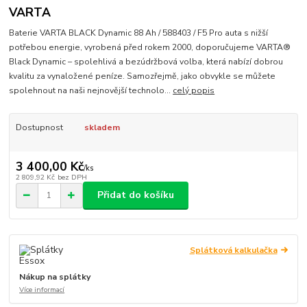
VARTA
Baterie VARTA BLACK Dynamic 88 Ah / 588403 / F5 Pro auta s nižší
potřebou energie, vyrobená před rokem 2000, doporučujeme VARTA®
Black Dynamic – spolehlivá a bezúdržbová volba, která nabízí dobrou
kvalitu za vynaložené peníze. Samozřejmě, jako obvykle se můžete
spolehnout na naši nejnovější technolo...
celý popis
Dostupnost
skladem
3 400,00 Kč
/
ks
2 809,92 Kč
bez DPH
Přidat do košíku
Splátková kalkulačka
Nákup na splátky
Více informací