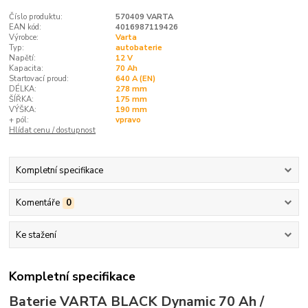
Číslo produktu:
570409 VARTA
EAN kód:
4016987119426
Výrobce:
Varta
Typ:
autobaterie
Napětí:
12 V
Kapacita:
70 Ah
Startovací proud:
640 A (EN)
DÉLKA:
278 mm
ŠÍŘKA:
175 mm
VÝŠKA:
190 mm
+ pól:
vpravo
Hlídat cenu / dostupnost
Kompletní specifikace
Komentáře
0
Ke stažení
Kompletní specifikace
Baterie VARTA BLACK Dynamic 70 Ah /