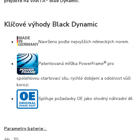
přejděte na VARTA
Blue Dynamic.
Klíčové výhody Black Dynamic
Navrženo podle nejvyšších německých norem.
®
Patentovaná mřížka PowerFrame
pro
spolehlivou startovací sílu, rychlé dobíjení a odolnost vůči
korozi.
Splňuje požadavky OE jako shodný náhradní díl.
Parametry baterie :
Ah : 70