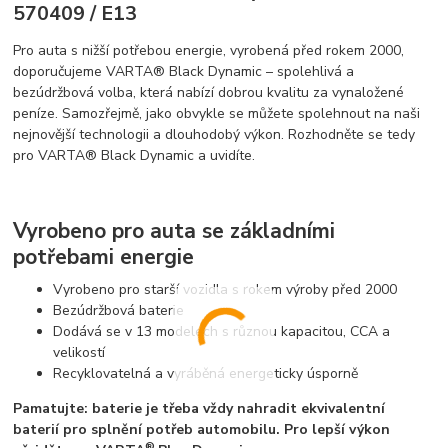
570409 / E13
Pro auta s nižší potřebou energie, vyrobená před rokem 2000,
doporučujeme VARTA® Black Dynamic – spolehlivá a
bezúdržbová volba, která nabízí dobrou kvalitu za vynaložené
peníze. Samozřejmě, jako obvykle se můžete spolehnout na naši
nejnovější technologii a dlouhodobý výkon. Rozhodněte se tedy
pro VARTA® Black Dynamic a uvidíte.
Vyrobeno pro auta se základními
potřebami energie
Vyrobeno pro starší vozidla s rokem výroby před 2000
Bezúdržbová baterie
Dodává se v 13 modelech s různou kapacitou, CCA a
velikostí
Recyklovatelná a vyráběná energeticky úsporně
Pamatujte: baterie je třeba vždy nahradit ekvivalentní
baterií pro splnění potřeb automobilu. Pro lepší výkon
®