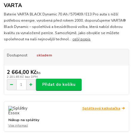
VARTA
Baterie VARTA BLACK Dynamic 70 Ah / 570409 / E13 Pro auta s nižší
potřebou energie, vyrobená před rokem 2000, doporučujeme VARTA®
Black Dynamic – spolehlivá a bezúdržbová volba, která nabízí dobrou
kvalitu za vynaložené peníze. Samozřejmě, jako obvykle se můžete
spolehnout na naši nejnovější technol...
celý popis
Dostupnost
skladem
2 664,00 Kč
/
ks
2 201,65 Kč
bez DPH
Přidat do košíku
Splátková kalkulačka
Nákup na splátky
Více informací