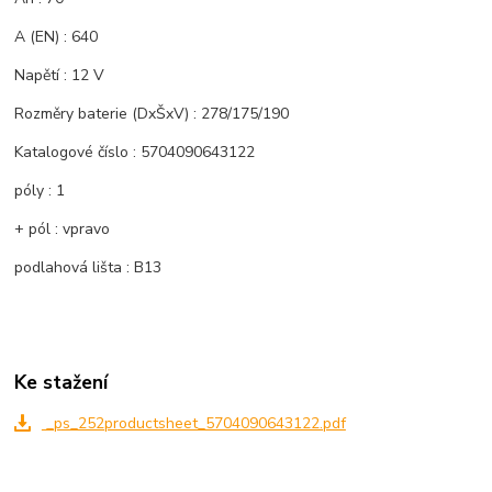
A (EN) : 640
Napětí : 12 V
Rozměry baterie (DxŠxV) : 278/175/190
Katalogové číslo : 5704090643122
póly : 1
+ pól : vpravo
podlahová lišta : B13
Ke stažení
_ps_252productsheet_5704090643122.pdf