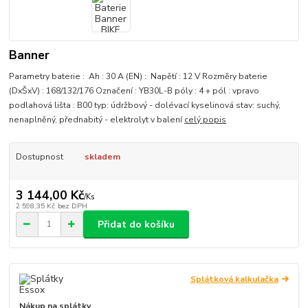
Banner
Parametry baterie : Ah : 30 A (EN) : Napětí : 12 V Rozměry baterie
(DxŠxV) : 168/132/176 Označení : YB30L-B póly : 4 + pól : vpravo
podlahová lišta : B00 typ: údržbový - dolévací kyselinová stav: suchý,
nenaplněný, přednabitý - elektrolyt v balení
celý popis
Dostupnost
skladem
3 144,00 Kč
/
Ks
2 598,35 Kč
bez DPH
Přidat do košíku
Splátková kalkulačka
Nákup na splátky