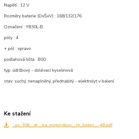
Napětí : 12 V
Rozměry baterie (DxŠxV) : 168/132/176
Označení : YB30L-B
póly : 4
+ pól : vpravo
podlahová lišta : B00
typ: údržbový - dolévací kyselinová
stav: suchý, nenaplněný, přednabitý - elektrolyt v balení
Ke stažení
_ps_308__dr__ba_motocyklov__ch_bateri__-48.pdf