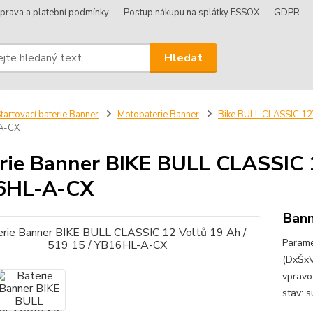
prava a platební podmínky
Postup nákupu na splátky ESSOX
GDPR
Hledat
tartovací baterie Banner
Motobaterie Banner
Bike BULL CLASSIC 1
A-CX
rie Banner BIKE BULL CLASSIC 1
6HL-A-CX
Bann
Parame
(DxŠxV
vpravo
stav: s