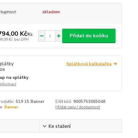
tupnost
skladem
794,00 Kč
/
Ks
Přidat do košíku
09,09 Kč
bez DPH
Splátková kalkulačka
up na splátky
 informací
roduktu:
519 15 Banner
EAN kód:
9005753065048
e:
Banner
Hlídat cenu / dostupnost
Ke stažení