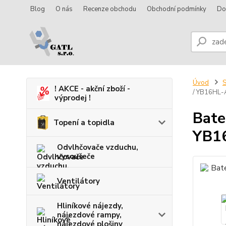
Blog
O nás
Recenze obchodu
Obchodní podmínky
Do
Úvod
S
! AKCE - akční zboží -
/ YB16HL-
výprodej !
Bate
Topení a topidla
YB1
Odvlhčovače vzduchu,
vysoušeče
Ventilátory
Hliníkové nájezdy,
nájezdové rampy,
nájezdové plošiny