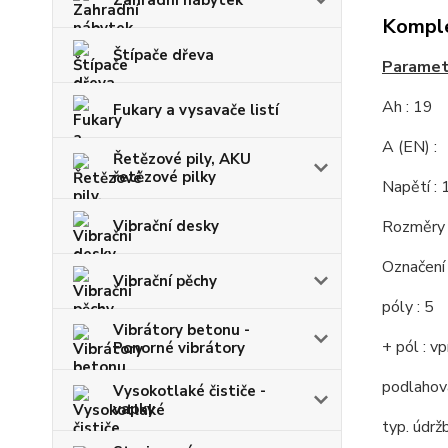
Zahradní nábytek
Komple
Štípače dřeva
Parametr
Ah : 19
Fukary a vysavače listí
A (EN) :
Řetězové pily, AKU
řetězové pilky
Napětí : 
Vibrační desky
Rozměry 
Označení
Vibrační pěchy
póly : 5
Vibrátory betonu -
+ pól : v
Ponorné vibrátory
podlahová
Vysokotlaké čističe -
vapky
typ. údrž