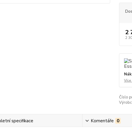
Dos
2 
2 3
Nák
Více
Číslo p
Výrobc
etní specifikace
Komentáře
0