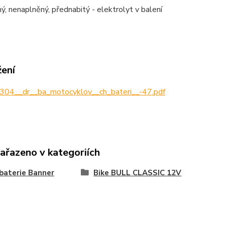
hý, nenaplněný, přednabitý - elektrolyt v balení
žení
304__dr__ba_motocyklov__ch_bateri__-47.pdf
zařazeno v kategoriích
baterie Banner
Bike BULL CLASSIC 12V