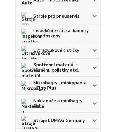
Stroje pro pneuservis
Inspekční zrcátka, kamery
a endoskopy
Ultrazvukové čističky
Spotřební materiál -
těsnění, pojistky atd.
Mikrobagry , minirypadla
- Elgo Plus
Nakladače a minibagry
SM
Stroje LUMAG Germany