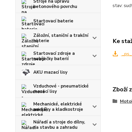
Stroje na úpravu
stav: suc
betonového povrchu
Startovací baterie
Záložní, staniční a trakční
Ke sta
baterie
Startovací zdroje a
_ps_
nabíječky baterií
AKU mazací lisy
Vzduchové - pneumatické
Zboží 
mazací lisy
Moto
Mechanické, elektrické
navijáky a kladkostroje
Nářadí a stroje do dílny,
na stavbu a zahradu