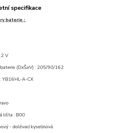
tní specifikace
y baterie :
12 V
baterie (DxŠxV) : 205/90/162
 : YB16HL-A-CX
pravo
 lišta : B00
bový - dolévací kyselinová