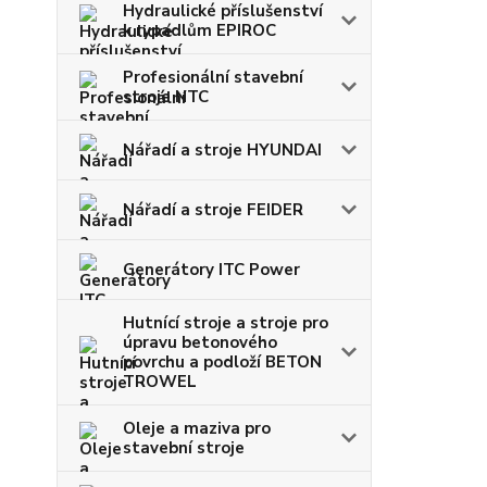
Hydraulické příslušenství
k rypadlům EPIROC
Profesionální stavební
stroje NTC
Nářadí a stroje HYUNDAI
Nářadí a stroje FEIDER
Generátory ITC Power
Hutnící stroje a stroje pro
úpravu betonového
povrchu a podloží BETON
TROWEL
Oleje a maziva pro
stavební stroje