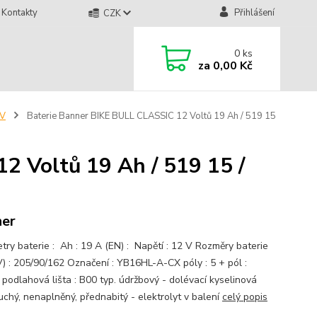
Kontakty
Přihlášení
CZK
0
ks
za
0,00 Kč
2V
Baterie Banner BIKE BULL CLASSIC 12 Voltů 19 Ah / 519 15
2 Voltů 19 Ah / 519 15 /
er
try baterie : Ah : 19 A (EN) : Napětí : 12 V Rozměry baterie
) : 205/90/162 Označení : YB16HL-A-CX póly : 5 + pól :
 podlahová lišta : B00 typ. údržbový - dolévací kyselinová
uchý, nenaplněný, přednabitý - elektrolyt v balení
celý popis