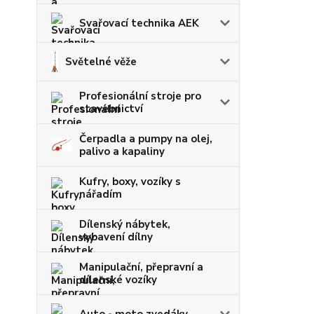
Svařovací technika AEK
Světelné věže
Profesionální stroje pro
stavebnictví
Čerpadla a pumpy na olej,
palivo a kapaliny
Kufry, boxy, vozíky s
nářadím
Dílenský nábytek,
vybavení dílny
Manipulační, přepravní a
dílenské vozíky
Auto - moto zvedáky