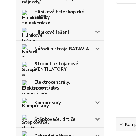
Hliníkové teleskopické
žebříky
Hliníkové lešení
Nářadí a stroje BATAVIA
Stropní a stojanové
VENTILÁTORY
Elektrocentrály,
generátory
Kompresory
Štěpkovače, drtiče
Kompl