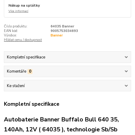
Nákup na splátky
Více informací
Číslo produktu:
64035 Banner
EAN kód:
9005753034693
Výrobce:
Banner
Hlídat cenu / dostupnost
Kompletní specifikace
Komentáře
0
Ke stažení
Kompletní specifikace
Autobaterie Banner Buffalo Bull 640 35,
140Ah, 12V ( 64035 ), technologie Sb/Sb