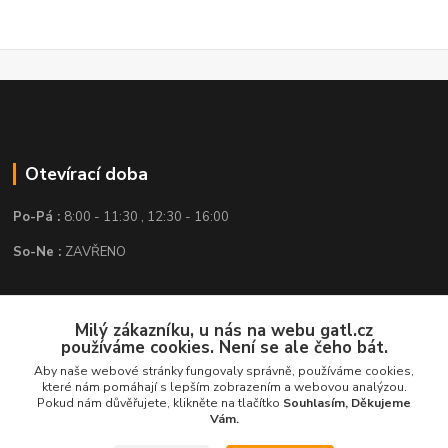
Otevírací doba
Po-Pá :
8:00 - 11:30 , 12:30 - 16:00
So-Ne :
ZAVŘENO
Kontakt
Milý zákazníku, u nás na webu gatl.cz
používáme cookies. Není se ale čeho bát.
GATL s.r.o.
Aby naše webové stránky fungovaly správně, používáme cookies,
které nám pomáhají s lepším zobrazením a webovou analýzou.
obchod@gatl.cz
,
info@gatl.cz
Pokud nám důvěřujete, klikněte na tlačítko
Souhlasím, Děkujeme
Vám.
Tel: +420 605 840 286