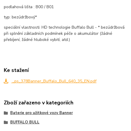
podlahová lišta : B00 / B01
typ: bezúdržbový*
speciální vlastnosti: HD technologie Buffalo Bull - * bezúdržbová
při splnění základních podmínek péče o akumulátor (žádné
přebíjení, žádné hluboké vybití, atd.)
Ke stažení
_ps_378Banner_Buffalo_Bull_640_35_EN.pdf
Zboží zařazeno v kategoriích
Baterie pro užitkové vozy Banner
BUFFALO BULL