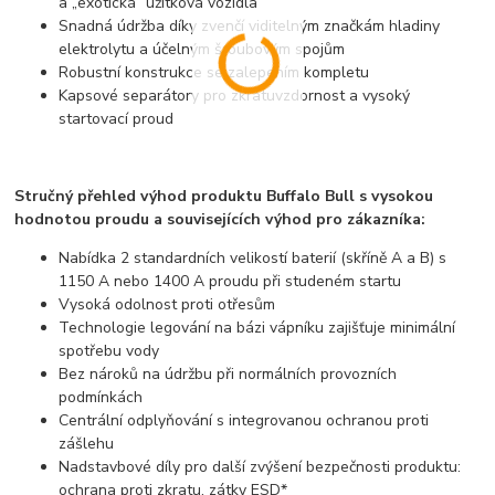
a „exotická“ užitková vozidla
Snadná údržba díky zvenčí viditelným značkám hladiny
elektrolytu a účelným šroubovým spojům
Robustní konstrukce se zalepením kompletu
Kapsové separátory pro zkratuvzdornost a vysoký
startovací proud
Stručný přehled výhod produktu Buffalo Bull s vysokou
hodnotou proudu a souvisejících výhod pro zákazníka:
Nabídka 2 standardních velikostí baterií (skříně A a B) s
1150 A nebo 1400 A proudu při studeném startu
Vysoká odolnost proti otřesům
Technologie legování na bázi vápníku zajišťuje minimální
spotřebu vody
Bez nároků na údržbu při normálních provozních
podmínkách
Centrální odplyňování s integrovanou ochranou proti
zášlehu
Nadstavbové díly pro další zvýšení bezpečnosti produktu:
ochrana proti zkratu, zátky ESD*