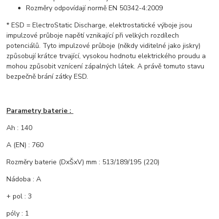
Rozměry odpovídají normě EN 50342-4:2009
* ESD = ElectroStatic Discharge, elektrostatické výboje jsou
impulzové průboje napětí vznikající při velkých rozdílech
potenciálů. Tyto impulzové průboje (někdy viditelné jako jiskry)
způsobují krátce trvající, vysokou hodnotu elektrického proudu a
mohou způsobit vznícení zápalných látek. A právě tomuto stavu
bezpečně brání zátky ESD.
Parametry baterie :
Ah : 140
A (EN) : 760
Rozměry baterie (DxŠxV) mm : 513/189/195 (220)
Nádoba : A
+ pol : 3
póly : 1