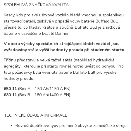
SPOLEHLIVÁ ZNAČKOVÁ KVALITA.
Každý, kdo pro své užitkové vozidlo hledá vhodnou a spolehlivou
startovací baterii, získává v případě volby baterie Buffalo Bull
přesně to, co hledal. Krátce a stručně: Buffalo Bull je značková
baterie v osvědčené kvalitě Banner.
V oboru výroby speciálních strojů/speciálních vozidel jsou
vyžadovány stále vyšší hodnoty proudu při studeném startu.
Příčinu představuje velká tažná zátěž (například hydraulické
agregáty), kterou je při startu rovněž nutno uvést do pohybu. Pro
tyto požadavky byla vyvinuta baterie Buffalo Bull pro vysoké
hodnoty proudu.
650 11
(Box A – 150 Ah/1150 A EN)
680 11
(Box B – 180 Ah/1400 A EN)
TECHNICKÉ ÚDAJE A INFORMACE
Rovněž doplňkové typy pro méně obvyklé zemědělské stroje