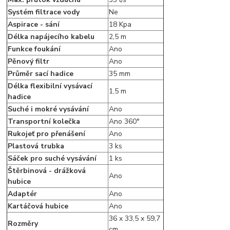
Systém filtrace vody
Ne
Aspirace - sání
18 Kpa
Délka napájecího kabelu
2,5 m
Funkce foukání
Ano
Pěnový filtr
Ano
Průměr sací hadice
35 mm
Délka flexibilní vysávací
1,5 m
hadice
Suché i mokré vysávání
Ano
Transportní kolečka
Ano 360°
Rukojeť pro přenášení
Ano
Plastová trubka
3 ks
Sáček pro suché vysávání
1 ks
Štěrbinová - drážková
Ano
hubice
Adaptér
Ano
Kartáčová hubice
Ano
36 x 33,5 x 59,7
Rozměry
cm