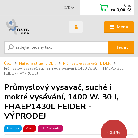
0
ks
CZK
za
0,00 Kč
Menu
Hledat
Úvod
Nářadí a stroje FEIDER
Průmyslové vysavače FEIDER
Průmyslový vysavač, suché i mokré vysávání, 1400 W, 30 l, FHAEP1430L
FEIDER - VÝPRODEJ
Průmyslový vysavač, suché i
mokré vysávání, 1400 W, 30 l,
FHAEP1430L FEIDER -
VÝPRODEJ
Novinka
Akce
TOP produkt
- 34 %