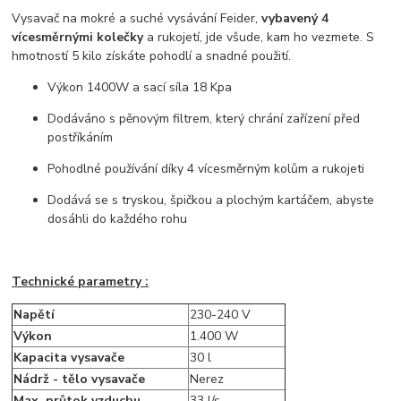
Vysavač na mokré a suché vysávání Feider,
vybavený 4
vícesměrnými kolečky
a rukojetí, jde všude, kam ho vezmete. S
hmotností 5 kilo získáte pohodlí a snadné použití.
Výkon 1400W a sací síla 18 Kpa
Dodáváno s pěnovým filtrem, který chrání zařízení před
postříkáním
Pohodlné používání díky 4 vícesměrným kolům a rukojeti
Dodává se s tryskou, špičkou a plochým kartáčem, abyste
dosáhli do každého rohu
Technické parametry :
Napětí
230-240 V
Výkon
1.400 W
Kapacita vysavače
30 l
Nádrž - tělo vysavače
Nerez
Max. průtok vzduchu
33 l/s