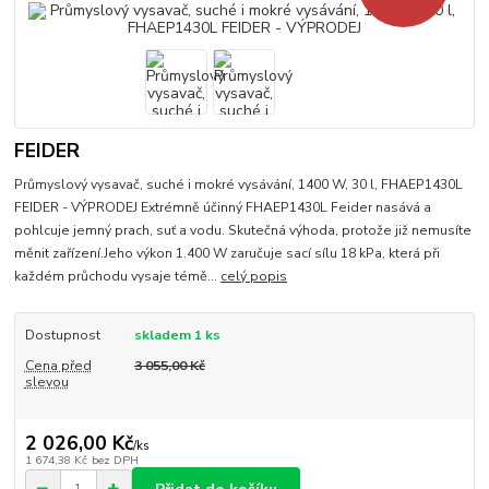
FEIDER
Průmyslový vysavač, suché i mokré vysávání, 1400 W, 30 l, FHAEP1430L
FEIDER - VÝPRODEJ Extrémně účinný FHAEP1430L Feider nasává a
pohlcuje jemný prach, suť a vodu. Skutečná výhoda, protože již nemusíte
měnit zařízení.Jeho výkon 1.400 W zaručuje sací sílu 18 kPa, která při
každém průchodu vysaje témě...
celý popis
Dostupnost
skladem 1 ks
Cena před
3 055,00 Kč
slevou
2 026,00 Kč
/
ks
1 674,38 Kč
bez DPH