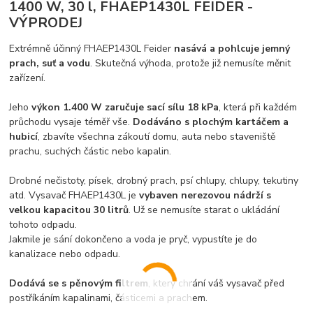
1400 W, 30 l, FHAEP1430L FEIDER -
VÝPRODEJ
Extrémně účinný FHAEP1430L Feider
nasává a pohlcuje jemný
prach, suť a vodu
. Skutečná výhoda, protože již nemusíte měnit
zařízení.
Jeho
výkon 1.400 W zaručuje sací sílu 18 kPa
, která při každém
průchodu vysaje téměř vše.
Dodáváno s plochým kartáčem a
hubicí
, zbavíte všechna zákoutí domu, auta nebo staveniště
prachu, suchých částic nebo kapalin.
Drobné nečistoty, písek, drobný prach, psí chlupy, chlupy, tekutiny
atd. Vysavač FHAEP1430L je
vybaven nerezovou nádrží s
velkou kapacitou 30 litrů
. Už se nemusíte starat o ukládání
tohoto odpadu.
Jakmile je sání dokončeno a voda je pryč, vypustíte je do
kanalizace nebo odpadu.
Dodává se s pěnovým filtrem
, který chrání váš vysavač před
postříkáním kapalinami, částicemi a prachem.