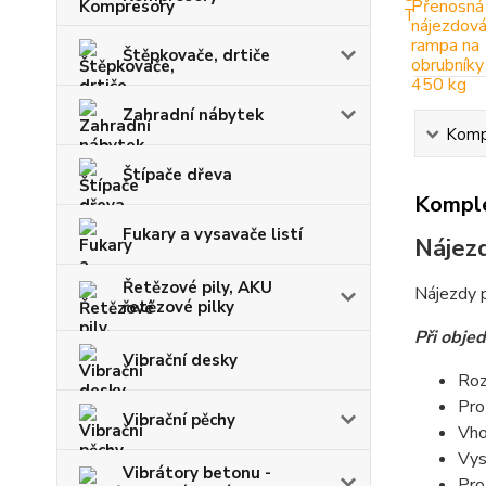
Štěpkovače, drtiče
Zahradní nábytek
Kompl
Štípače dřeva
Komple
Fukary a vysavače listí
Nájezd
Řetězové pily, AKU
Nájezdy p
řetězové pilky
Při obje
Vibrační desky
Roz
Pro
Vibrační pěchy
Vho
Vys
Vibrátory betonu -
Pro