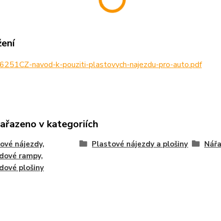
žení
6251CZ-navod-k-pouziti-plastovych-najezdu-pro-auto.pdf
zařazeno v kategoriích
kové nájezdy,
Plastové nájezdy a plošiny
Nářa
dové rampy,
dové plošiny