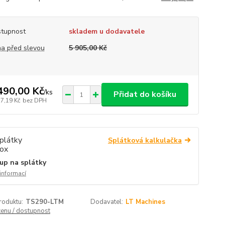
tupnost
skladem u dodavatele
a před slevou
5 905,00 Kč
490,00 Kč
/
ks
Přidat do košíku
37,19 Kč
bez DPH
Splátková kalkulačka
up na splátky
 informací
roduktu:
TS290-LTM
Dodavatel:
LT Machines
cenu / dostupnost