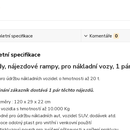
etní specifikace
Komentáře
0
tní specifikace
y, nájezdové rampy, pro nákladní vozy, 1 pá
ro údržbu nákladních vozidel o hmotnosti až 20 t.
dnání zákazník dostává 1 pár těchto nájezdů.
měry : 120 x 29 x 22 cm
 vozidla s hmotností až 10.000 Kg
dné pro údržbu nákladních aut, vozidel SUV, dodávek atd.
oce odolný plast pro vnitřní i venkovní použití
tiskluzový povrch pro zvýšení přilnavosti a snížení prokluzu