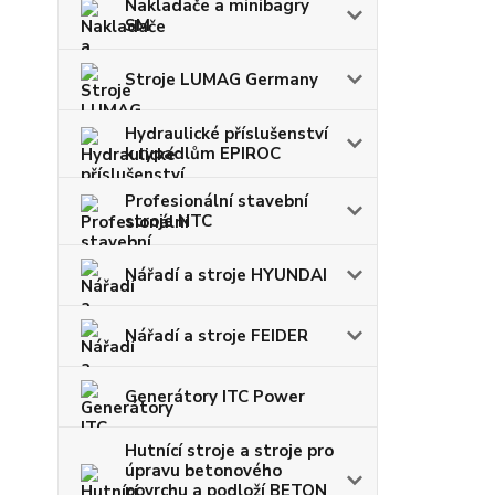
Nakladače a minibagry
SM
Stroje LUMAG Germany
Hydraulické příslušenství
k rypadlům EPIROC
Profesionální stavební
stroje NTC
Nářadí a stroje HYUNDAI
Nářadí a stroje FEIDER
Generátory ITC Power
Hutnící stroje a stroje pro
úpravu betonového
povrchu a podloží BETON