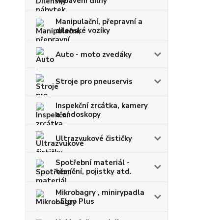
vybavení dílny
Manipulační, přepravní a
dílenské vozíky
Auto - moto zvedáky
Stroje pro pneuservis
Inspekční zrcátka, kamery
a endoskopy
Ultrazvukové čističky
Spotřební materiál -
těsnění, pojistky atd.
Mikrobagry , minirypadla
- Elgo Plus