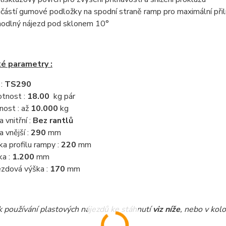
částí gumové podložky na spodní straně ramp pro maximální při
odlný nájezd pod sklonem 10°
é parametry :
 :
TS290
tnost :
18.00
kg pár
nost : až
10.000
kg
a vnitřní :
Bez rantlů
a vnější :
290
mm
ka profilu rampy :
220
mm
ka :
1.200
mm
ezdová výška :
170
mm
používání plastových nájezdů ke stáhnutí
viz níže
, nebo v kolo