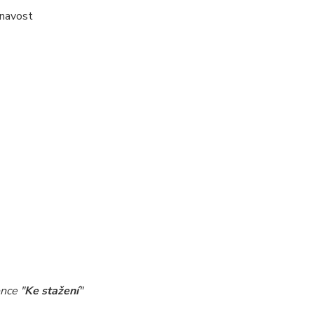
lnavost
nce "
Ke stažení
"