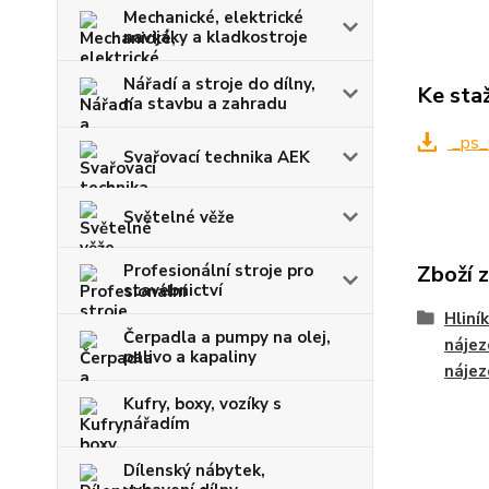
Mechanické, elektrické
navijáky a kladkostroje
Nářadí a stroje do dílny,
Ke sta
na stavbu a zahradu
_ps_
Svařovací technika AEK
Světelné věže
Zboží 
Profesionální stroje pro
stavebnictví
Hliní
Čerpadla a pumpy na olej,
nájez
palivo a kapaliny
nájez
Kufry, boxy, vozíky s
nářadím
Dílenský nábytek,