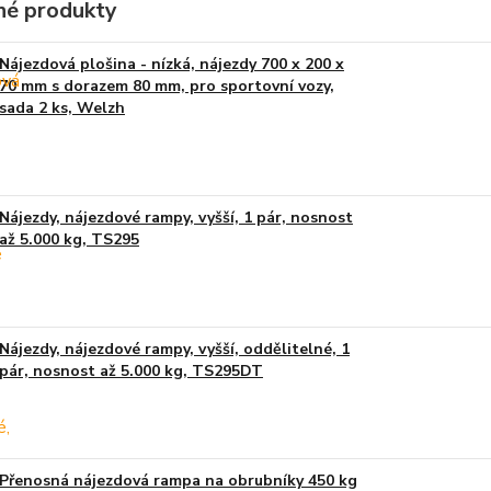
é produkty
Nájezdová plošina - nízká, nájezdy 700 x 200 x
70 mm s dorazem 80 mm, pro sportovní vozy,
sada 2 ks, Welzh
Nájezdy, nájezdové rampy, vyšší, 1 pár, nosnost
až 5.000 kg, TS295
Nájezdy, nájezdové rampy, vyšší, oddělitelné, 1
pár, nosnost až 5.000 kg, TS295DT
Přenosná nájezdová rampa na obrubníky 450 kg