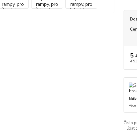
Dos
Cen
5 
4 5
Nák
Více
Číslo p
Hlídat 