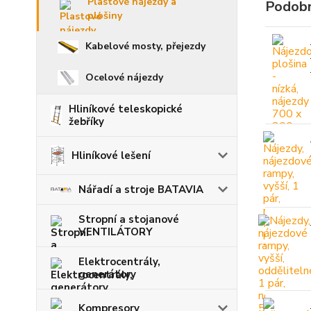
Plastové nájezdy a
Podobn
plošiny
Kabelové mosty, přejezdy
Ocelové nájezdy
Hliníkové teleskopické
žebříky
Hliníkové lešení
Nářadí a stroje BATAVIA
Stropní a stojanové
VENTILÁTORY
Elektrocentrály,
generátory
Kompresory