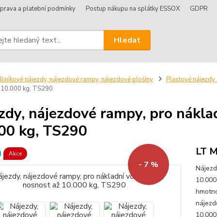
prava a platební podmínky
Postup nákupu na splátky ESSOX
GDPR
Hledat
liníkové nájezdy, nájezdové rampy, nájezdové plošiny
Plastové nájezdy 
 10.000 kg, TS290
zdy, nájezdové rampy, pro náklad
00 kg, TS290
LT M
Akce
- 7 %
Nájezd
10.000
hmotno
nájezd
10.000