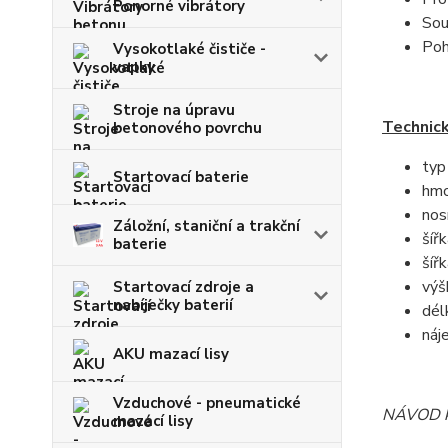
Ponorné vibrátory
Sou
Poh
Vysokotlaké čističe -
vapky
Stroje na úpravu
Technick
betonového povrchu
typ
Startovací baterie
hmo
nos
Záložní, staniční a trakční
šířk
baterie
šířk
výš
Startovací zdroje a
nabíječky baterií
dél
náj
AKU mazací lisy
Vzduchové - pneumatické
NÁVOD k 
mazací lisy