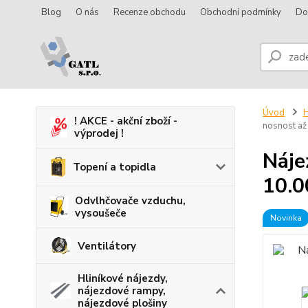
Blog
O nás
Recenze obchodu
Obchodní podmínky
Do
Úvod
H
! AKCE - akční zboží -
nosnost až
výprodej !
Náje
Topení a topidla
10.0
Odvlhčovače vzduchu,
vysoušeče
Novinka
Ventilátory
Hliníkové nájezdy,
nájezdové rampy,
nájezdové plošiny