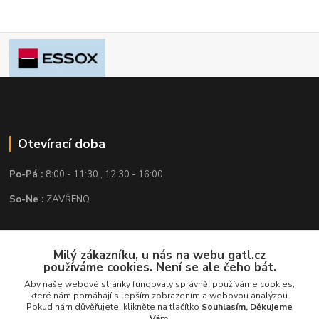
Otevírací doba
Po-Pá :
8:00 - 11:30 , 12:30 - 16:00
So-Ne :
ZAVŘENO
Kontakt
Milý zákazníku, u nás na webu gatl.cz
používáme cookies. Není se ale čeho bát.
GATL s.r.o.
Aby naše webové stránky fungovaly správně, používáme cookies,
které nám pomáhají s lepším zobrazením a webovou analýzou.
obchod@gatl.cz
,
info@gatl.cz
Pokud nám důvěřujete, klikněte na tlačítko
Souhlasím, Děkujeme
Vám.