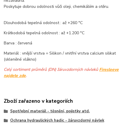
nezávadná.
Poskytuje dobrou odolnosti vůči oleji, chemikáliím a otěru.
Dlouhodobá tepelná odolnost : až +260 °C
Krátkodobá tepelná odolnost : až +1.200 °C
Barva : červená
Materiál : vnější vrstva = Silikon / vnitřní vrstva calcium silikat
(skleněné vlákno)
Celý sortiment průměrů (DN) žáruvzdorných návleků
Firesleeve
najdete zde
.
Zboží zařazeno v kategoriích
Spotřební materiál - těsnění, pojistky atd.
Ochrana hydraulických hadic - žáruvzdorný návlek