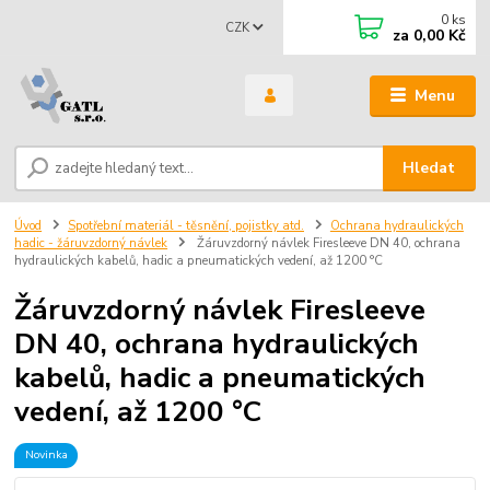
0
ks
CZK
za
0,00 Kč
Menu
Hledat
Úvod
Spotřební materiál - těsnění, pojistky atd.
Ochrana hydraulických
hadic - žáruvzdorný návlek
Žáruvzdorný návlek Firesleeve DN 40, ochrana
hydraulických kabelů, hadic a pneumatických vedení, až 1200 °C
Žáruvzdorný návlek Firesleeve
DN 40, ochrana hydraulických
kabelů, hadic a pneumatických
vedení, až 1200 °C
Novinka