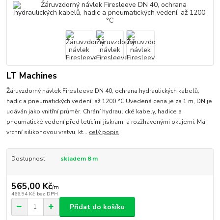
LT Machines
Žáruvzdorný návlek Firesleeve DN 40, ochrana hydraulických kabelů,
hadic a pneumatických vedení, až 1200 °C Uvedená cena je za 1 m, DN je
udáván jako vnitřní průměr. Chrání hydraulické kabely, hadice a
pneumatické vedení před letícími jiskrami a rozžhavenými okujemi. Má
vrchní silikonovou vrstvu, kt...
celý popis
Dostupnost
skladem 8 m
565,00 Kč
/
m
466,94 Kč
bez DPH
Přidat do košíku