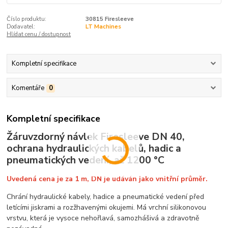
Číslo produktu:
30815 Firesleeve
Dodavatel:
LT Machines
Hlídat cenu / dostupnost
Kompletní specifikace
Komentáře
0
Kompletní specifikace
Žáruvzdorný návlek Firesleeve DN 40,
ochrana hydraulických kabelů, hadic a
pneumatických vedení, až 1200 °C
Uvedená cena je za 1 m, DN je udáván jako vnitřní průměr.
Chrání hydraulické kabely, hadice a pneumatické vedení před
letícími jiskrami a rozžhavenými okujemi. Má vrchní silikonovou
vrstvu, která je vysoce nehořlavá, samozhášivá a zdravotně