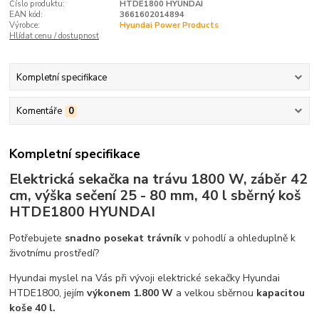
Číslo produktu:
HTDE1800 HYUNDAI
EAN kód:
3661602014894
Výrobce:
Hyundai Power Products
Hlídat cenu / dostupnost
Kompletní specifikace
Komentáře
0
Kompletní specifikace
Elektrická sekačka na trávu 1800 W, záběr 42
cm, výška sečení 25 - 80 mm, 40 l sběrný koš
HTDE1800 HYUNDAI
Potřebujete
snadno posekat trávník
v pohodlí a ohleduplně k
životnímu prostředí?
Hyundai myslel na Vás při vývoji elektrické sekačky Hyundai
HTDE1800, jejím
výkonem 1.800 W
a velkou sběrnou
kapacitou
koše 40 l.