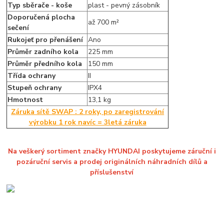
Typ sběrače - koše
plast - pevný zásobník
Doporučená plocha
až 700 m²
sečení
Rukojeť pro přenášení
Ano
Průměr zadního kola
225 mm
Průměr předního kola
150 mm
Třída ochrany
II
Stupeň ochrany
IPX4
Hmotnost
13,1 kg
Záruka sítě SWAP : 2 roky, po zaregistrování
výrobku 1 rok navíc = 3letá záruka
Na veškerý sortiment značky HYUNDAI poskytujeme záruční i
pozáruční servis a prodej originálních náhradních dílů a
příslušenství