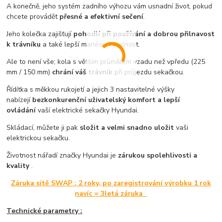
A konečně, jeho systém zadního výhozu vám usnadní život, pokud
chcete provádět
přesné a efektivní sečení
.
Jeho kolečka zajišťují
pohodlí při používání a dobrou přilnavost
k trávníku
a také lepší manévrovatelnost.
Ale to není vše; kola s větším průměrem vzadu než vpředu (225
mm / 150 mm)
chrání váš trávník
při průjezdu sekačkou.
Řídítka s měkkou rukojetí a jejich 3 nastavitelné výšky
nabízejí
bezkonkurenční uživatelský komfort a lepší
ovládání
vaší elektrické sekačky Hyundai.
Skládací, můžete ji pak
složit a velmi snadno uložit
vaši
elektrickou sekačku.
Životnost nářadí značky Hyundai je
zárukou spolehlivosti a
kvality
.
Záruka sítě SWAP : 2 roky, po zaregistrování výrobku 1 rok
navíc = 3letá záruka
Technické parametry :