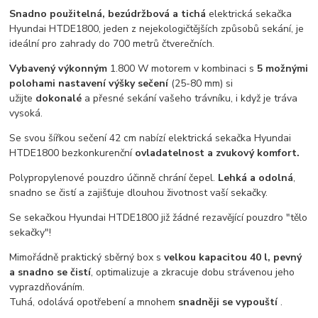
Snadno použitelná, bezúdržbová a tichá
elektrická sekačka
Hyundai HTDE1800, jeden z nejekologičtějších způsobů sekání, je
ideální pro zahrady do 700 metrů čtverečních.
Vybavený výkonným
1.800 W motorem v kombinaci s
5 možnými
polohami nastavení výšky sečení
(25-80 mm) si
užijte
dokonalé
a přesné sekání vašeho trávníku, i když je tráva
vysoká.
Se svou šířkou sečení 42 cm nabízí elektrická sekačka Hyundai
HTDE1800 bezkonkurenční
ovladatelnost a zvukový komfort.
Polypropylenové pouzdro účinně chrání čepel.
Lehká a odolná
,
snadno se čistí a zajišťuje dlouhou životnost vaší sekačky.
Se sekačkou Hyundai HTDE1800 již žádné rezavějící pouzdro "tělo
sekačky"!
Mimořádně praktický sběrný box s
velkou kapacitou 40 l, pevný
a snadno se čistí
, optimalizuje a zkracuje dobu strávenou jeho
vyprazdňováním.
Tuhá, odolává opotřebení a mnohem
snadněji se vypouští
.