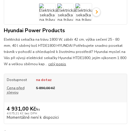
Hyundai Power Products
Elektrická sekačka na trávu 1800 W, záběr 42 cm, výška sečení 25 - 80
mm, 40 l sběrný koš HTDE1800 HYUNDAI Potřebujete snadno posekat
trávník v pohodlí a ohleduplně k životnímu prostředí? Hyundai myslel na
Vás při vývoji elektrické sekačky Hyundai HTDE1800, jejím výkonem 1.800
W a velkou sběrnou kap...
celý popis
Dostupnost
na dotaz
Cena před
5 890,00 Kč
slevou
4 931,00 Kč
/
ks
4 075,21 Kč
bez DPH
Momentálně není k dispozici