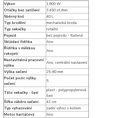
Výkon
1.800 W
Otáčky bez zatížení
3.450 ot./min.
Sběrný koš
40 L
Typ brzdění
mechanická brzda
Typ sekačky
rotační
Pojezd
bez pojezdu - tlačená
Skládací řídítka
Ano
Řídítka s měkkou
Ano
rukojetí
Nastavitelná pracovní
Ano, centrální nastavení
výška
Výška sečení
25-80 mm
Počet pozic výšky
5
sečení
plast - polypropylenové
Tělo sekačky - šasí
šasi
Šířka záběru sečení
42 cm
Typ vyhazování
zadní výhoz s košem
Motor kartáčový
Ano